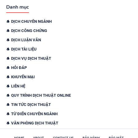
Danh mục
DỊCH CHUYÊN NGÀNH
DỊCH CÔNG CHỨNG
DỊCH LUẬN VĂN
DỊCH TÀI LIỆU
DỊCH VỤ DỊCH THUẬT
HỎI ĐÁP
KHUYẾN MẠI
LIÊN HỆ
QUY TRÌNH DỊCH THUẬT ONLINE
TIN TỨC DỊCH THUẬT
TỪ ĐIỂN CHUYÊN NGÀNH
VĂN PHÒNG DỊCH THUẬT