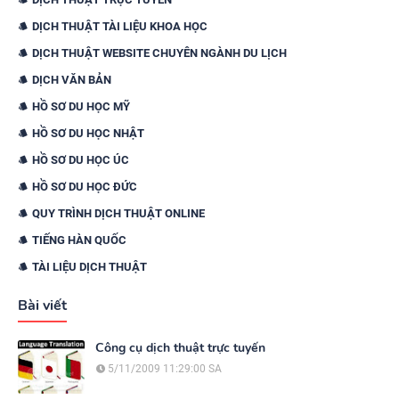
DỊCH THUẬT TÀI LIỆU KHOA HỌC
DỊCH THUẬT WEBSITE CHUYÊN NGÀNH DU LỊCH
DỊCH VĂN BẢN
HỒ SƠ DU HỌC MỸ
HỒ SƠ DU HỌC NHẬT
HỒ SƠ DU HỌC ÚC
HỒ SƠ DU HỌC ĐỨC
QUY TRÌNH DỊCH THUẬT ONLINE
TIẾNG HÀN QUỐC
TÀI LIỆU DỊCH THUẬT
Bài viết
Công cụ dịch thuật trực tuyến
5/11/2009 11:29:00 SA