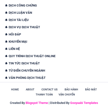
DỊCH CÔNG CHỨNG
DỊCH LUẬN VĂN
DỊCH TÀI LIỆU
DỊCH VỤ DỊCH THUẬT
HỎI ĐÁP
KHUYẾN MẠI
LIÊN HỆ
QUY TRÌNH DỊCH THUẬT ONLINE
TIN TỨC DỊCH THUẬT
TỪ ĐIỂN CHUYÊN NGÀNH
VĂN PHÒNG DỊCH THUẬT
HOME
ABOUT
CONTACT US
BẢO HÀNH
BẢO MẬT
THANH TOÁN
VẬN CHUYỂN
Created By
Blogspot Theme
| Distributed By
Gooyaabi Templates