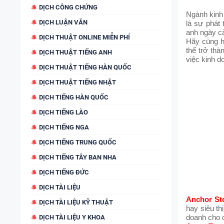
DỊCH CÔNG CHỨNG
Ngành kinh 
DỊCH LUẬN VĂN
là sự phát 
anh ngày c
DỊCH THUẬT ONLINE MIỄN PHÍ
Hãy cùng 
thể trở th
DỊCH THUẬT TIẾNG ANH
việc kinh d
DỊCH THUẬT TIẾNG HÀN QUỐC
DỊCH THUẬT TIẾNG NHẬT
DỊCH TIẾNG HÀN QUỐC
DỊCH TIẾNG LÀO
DỊCH TIẾNG NGA
DỊCH TIẾNG TRUNG QUỐC
DỊCH TIẾNG TÂY BAN NHA
DỊCH TIẾNG ĐỨC
DỊCH TÀI LIỆU
Anchor St
DỊCH TÀI LIỆU KỸ THUẬT
hay siêu t
DỊCH TÀI LIỆU Y KHOA
doanh cho 