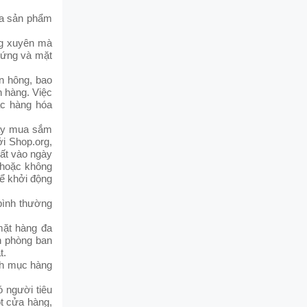
ua sản phẩm
ng xuyên mà
hứng và mặt
ên hông, bao
n hàng. Việc
ác hàng hóa
gày mua sắm
ởi Shop.org,
hất vào ngày
 hoặc không
ể khởi động
bình thường
mặt hàng đa
h phòng ban
t.
nh mục hàng
 người tiêu
t cửa hàng,