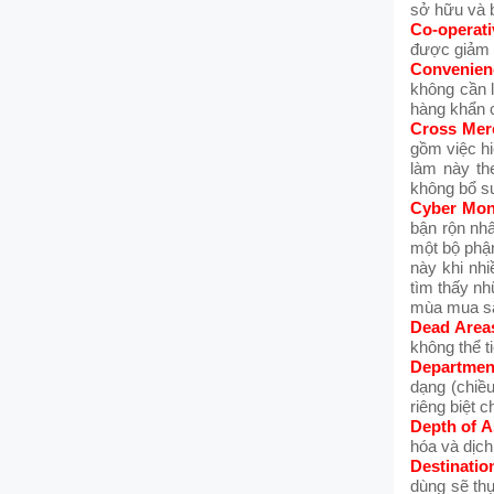
sở hữu và 
Co-operat
được giảm 
Convenien
không cần 
hàng khẩn 
Cross Mer
gồm việc hi
làm này th
không bổ s
Cyber Mo
bận rộn nhấ
một bộ phận
này khi nh
tìm thấy n
mùa mua sắ
Dead Area
không thể 
Departmen
dạng (chiề
riêng biệt 
Depth of 
hóa và dịch
Destinatio
dùng sẽ th