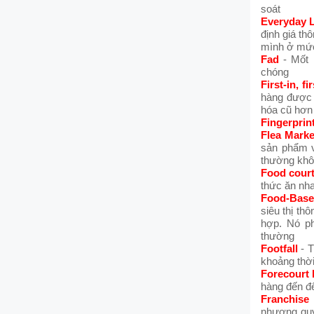
soát
Everyday 
định giá th
mình ở mức
Fad
- Mốt 
chóng
First-in, fi
hàng được 
hóa cũ hơn
Fingerprin
Flea Marke
sản phẩm v
thường khôn
Food cour
thức ăn nh
Food-Base
siêu thị th
hợp. Nó ph
thường
Footfall
- T
khoảng thời
Forecourt 
hàng đến đ
Franchise
nhượng quy