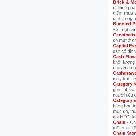
Brick & Mo
offline/ngo
điểm mua s
định trong 
Bundled P
với một giá
Cannibali
có mặt ở đó
Capital Ex
sản cố định
Cash Flow
khối lượng 
chuyển của 
Cashdraw
máy tính ti
Category K
gồm nhiều 
người tiêu 
Category s
hàng hóa t
mục đó, thư
gọi là “Cate
Chain
- Ch
một mức độ 
Chain Sto