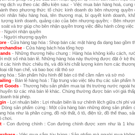
ng dịch vụ theo các điều kiện sau: - Việc mua bán hàng hoá, cung
hành theo phương thức tổ chức kinh doanh do bên nhượng quyền 
ới nhãn hiệu hàng hoá, tên thương mại, bí quyết kinh doanh, khẩ
u tượng kinh doanh, quảng cáo của bên nhượng quyền; - Bên nhượ
soát và trợ giúp cho bên nhận quyền trong việc điều hành công việc
e
- Người nhận quyền
- Người nhượng quyền
ore
- Cửa hàng tạp hóa : Shop bán các mặt hàng đa dạng bao gồm 
erchandise
- Cửa hàng bách hóa tổng hợp
rands
- Những thương hiệu chung : Hàng hóa không kiểu cách, r
ởi một số nhà bán lẻ. Những hàng hóa này thường được đặt ở kệ thứ
 it các hình thức chiêu thị, và đôi khi chất lượng kém hơn các thươn
oại rất hạn chế, và bao bọc rất thô sơ
ng hóa : Sản phẩm hữu hình để bán có thể cầm nắm và sờ mó
iling
- Bán lẻ hàng hoá : Tập trung vào việc tiêu thụ các sản phẩm 
et Goods
- Thương hiệu sản phẩm mua tại thị trường nước ngoài h
huyển từ các nhà bán lẻ khác. Chúng thường được bán với giá thấ
doanh trái phép.
gin
- Lợi nhuận biên : Lợi nhuận biên là sự chênh lệch giữa chi phí v
- Dòng sản phẩm cứng : Một cửa hàng bán những dòng sản phẩm 
g hóa như là phần cứng, đồ nội thất, ô tô, điện tử, đồ thể thao, 
 chơi.
t
- Con đường chính : Con đường chính được xem như là 1 khu 
urchase
- Việc mua sắm tùy hứng : Sản phẩm mà người mua không