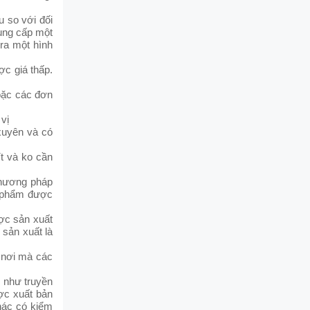
u so với đối
cung cấp một
 ra một hình
ợc giá thấp.
hoặc các đơn
vị
xuyên và có
ít và ko cần
phương pháp
n phẩm được
ợc sản xuất
 sản xuất là
 nơi mà các
 như truyền
ợc xuất bản
khác có kiểm