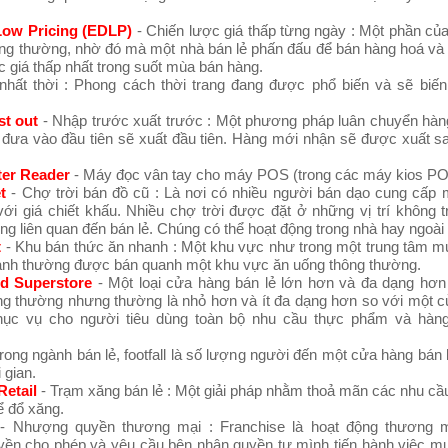
Low Pricing (EDLP)
- Chiến lược giá thấp từng ngày : Một phần củ
ông thường, nhờ đó mà một nhà bán lẻ phấn đấu để bán hàng hoá và
 giá thấp nhất trong suốt mùa bán hàng.
nhất thời : Phong cách thời trang đang được phổ biến và sẽ biế
rst out
- Nhập trước xuất trước : Một phương pháp luân chuyển hàng
đưa vào đầu tiên sẽ xuất đầu tiên. Hàng mới nhận sẽ được xuất s
ter Reader
- Máy đọc vân tay cho máy POS (trong các máy kios P
t
- Chợ trời bán đồ cũ : Là nơi có nhiều người bán dạo cung cấp m
ới giá chiết khấu. Nhiều chợ trời được đặt ở những vị trí không t
g liên quan đến bán lẻ. Chúng có thể hoạt động trong nhà hay ngoài t
t
- Khu bán thức ăn nhanh : Một khu vực như trong một trung tâm m
anh thường được bán quanh một khu vực ăn uống thông thường.
d Superstore
- Một loại cửa hàng bán lẻ lớn hơn và đa dạng hơn
ông thường nhưng thường là nhỏ hơn và ít đa dạng hơn so với một 
ục vụ cho người tiêu dùng toàn bộ nhu cầu thực phẩm và hàn
rong ngành bán lẻ, footfall là số lượng người đến một cửa hàng bán 
 gian.
Retail
- Trạm xăng bán lẻ : Một giải pháp nhằm thoả mãn các nhu c
ể đổ xăng.
- Nhượng quyền thương mại : Franchise là hoạt động thương 
ền cho phép và yêu cầu bên nhận quyền tự mình tiến hành việc m