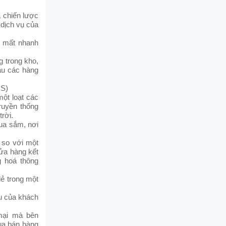
a chiến lược
 dịch vụ của
n mất nhanh
 trong kho,
au các hàng
OS)
ột loạt các
ruyền thống
rời.
ua sắm, nơi
 so với một
cửa hàng kết
g hoá thông
lẻ trong một
ầu của khách
mại mà bên
ua bán hàng