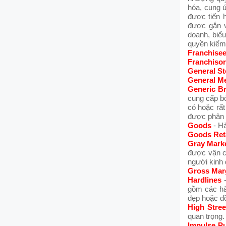
hóa, cung ứ
được tiến 
được gắn v
doanh, biể
quyền kiểm 
Franchise
Franchisor
General St
General M
Generic B
cung cấp b
có hoặc rất
được phân l
Goods
- Hà
Goods Reta
Gray Mark
được vận c
người kinh 
Gross Mar
Hardlines
gồm các hàn
đẹp hoặc đồ
High Stree
quan trọng.
Impulse P