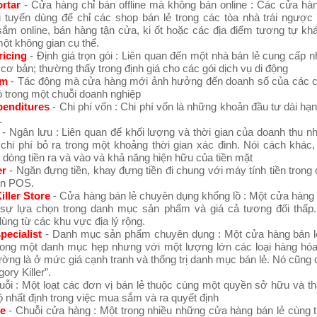
rtar
- Cửa hàng chỉ bán offline mà không bán online : Các cửa hà
ại tuyến dùng để chỉ các shop bán lẻ trong các tòa nhà trái ngược
ắm online, bán hàng tận cửa, ki ốt hoặc các địa điểm tương tự kh
một không gian cụ thể.
ricing
- Định giá trọn gói : Liên quan đến một nhà bán lẻ cung cấp n
 cơ bản; thường thấy trong định giá cho các gói dịch vụ di động
sm
- Tác động mà cửa hàng mới ảnh hưởng đến doanh số của các 
 trong một chuỗi doanh nghiệp
penditures
- Chi phí vốn : Chi phí vốn là những khoản đầu tư dài hạn
.
- Ngân lưu : Liên quan đế khối lượng và thời gian của doanh thu n
chi phí bỏ ra trong một khoảng thời gian xác đinh. Nói cách khác,
dòng tiền ra và vào và khả năng hiện hữu của tiền mặt
er
- Ngăn đựng tiền, khay đựng tiền đi chung với máy tính tiền trong c
ền POS.
iller Store
- Cửa hàng bán lẻ chuyên dụng khổng lồ : Một cửa hàng 
sự lựa chọn trong danh mục sản phẩm và giá cả tương đối thấp.
dùng từ các khu vực địa lý rộng.
pecialist
- Danh mục sản phẩm chuyên dụng : Một cửa hàng bán l
rong một danh mục hẹp nhưng với một lượng lớn các loại hàng hóa
ờng là ở mức giá cạnh tranh và thống trị danh mục bán lẻ. Nó cũng
gory Killer”.
uỗi : Một loạt các đơn vị bán lẻ thuộc cùng một quyền sở hữu và t
nhất định trong việc mua sắm và ra quyết định
re
- Chuỗi cửa hàng : Một trong nhiều những cửa hàng bán lẻ cùng 