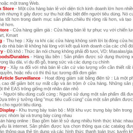
hoặc một trang Web.
n Store
- Một cửa hàng bán lẻ với diện tích kinh doanh lớn hơn nhiề
anh nhưng ít gây được sự thu hút đặc biệt đến người tiêu dùng. Nó 
óa tốt hơn trong danh mục sản phẩm,chiêu thị rộng rãi hơn, và tạo
mẽ hơn.
Store
- Cửa hàng giảm giá : Cửa hàng bán lẻ tự phục vụ với chiến lư
rt, Kmart
g
- Thu hẹp : Xảy ra khi các cửa hàng không sinh lời bị đóng cửa 
 do nhà bán lẻ không hài lòng với kết quả kinh doanh của các chỗ đó
ry
- Đồ khô : Thức ăn nói chung không phải đồ tươi, VD: Masalas/gia 
oods/Durables
- Hàng lâu bền : Sản phẩm được sử dụng thường 
 vọng lâu dài, ví dụ đồ gỗ, trang sức và các dụng cụ chính
try
- Xảy ra đối với nhà bán lẻ căn cứ vào lượng vốn cần thiết rất 
 quyền, hoặc nếu có thì thủ tục tương đối đơn giản
 Article Surveillance
- Hoạt động giám sát bằng điện tử : Là một 
ả cao để giảm bớt sự mất cắp và ăn trộm ở cửa hàng. Những sả
ột thẻ EAS trông giống một nhãn dán nhỏ
- Người tiêu dùng cuối cùng : Người sử dụng một sản phẩm đã đư
. Dựa trên ý tưởng rằng "mục tiêu cuối cùng" của một sản phẩm được
h cho người tiêu dùng.
Display
- Khu trưng bày toàn bộ : Một khu vực trưng bày bên trong
ược nhóm lại và trưng bày cùng nhau
án hàng online : Bao gồm bán lẻ sử dụng nhiều hình thức khác nhau
 yếu là internet. Sản phẩm được lựa chọn thông qua các catalog đư
án thông qua thẻ tín dụng và các hình thức thanh toán trực tuyến 