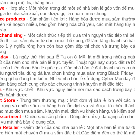
bán cùng một loại hàng hóa
ive
- Hợp tác : Một nhóm trong đó một số nhà bán lẻ góp vốn để m
giá từ nhà sản xuất, còn được gọi là nhóm mua chung
ce products
- Sản phẩm tiện lợi : Hàng hóa được mua sắm thườ
lên kế hoạch nhiều, bao gồm hàng hóa chủ yếu, các mặt hàng tùy 
cấp
chandising
- Một cách thức tiếp thị dựa trên nguyên tắc tiếp thị b
ển thị các sản phẩm từ danh mục bổ sung, để làm tăng doanh số bá
eo 1 ý nghĩa rộng hơn còn bao gồm tiếp thị chéo và trưng bày c
ung
nday
- Là ngày thứ Hai sau lễ Tạ ơn ở Mỹ, là một trong những n
t của năm cho nhà bán lẻ trực tuyến. Thuật ngữ này được đặt ra b
 của Liên đoàn Bán lẻ quốc gia. Các nhà bán lẻ đạt doanh số cao n
iều người tiêu dùng đã lựa chọn không mua sắm trong Black Friday
hững gì họ đang tìm kiếm. Nhiều nhà bán lẻ sử dụng Cyber Monday đ
m bằng cách cung cấp các chương trình khuyến mãi đặc biệt
s
- Khu vực chết : Khu vực nguy hiểm nơi mà các cách trưng bày 
tiến hành được
t Store
- Trung tâm thương mại : Một đơn vị bán lẻ lớn với các 
u rộng và chiều sâu) cả hàng hoá lẫn dịch vụ và được tổ chức thàn
cho mục đích mua sắm, khuyến mại, dịch vụ khách hàng, và kiểm soá
Assortment
- Chiều sâu sản phẩm : Dùng để chỉ sự đa dạng của da
 vụ mà nhà bán lẻ cung cấp.
n Retailer
- Điểm đến của các nhà bán lẻ : Một nhà bán lẻ mà từ đó
ực hiện một chuyến đi mua sắm đặc biệt.Các điểm đến có thể là mộ