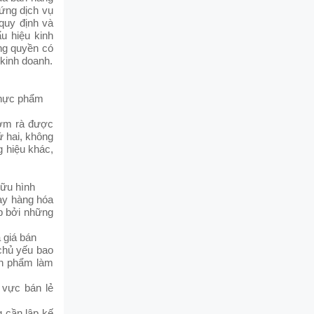
 ứng dịch vụ
quy định và
u hiệu kinh
ng quyền có
 kinh doanh.
thực phẩm
ườm rà được
 hai, không
g hiệu khác,
hữu hình
ay hàng hóa
p bởi những
à giá bán
chủ yếu bao
sản phẩm làm
vực bán lẻ
 cần lập kế