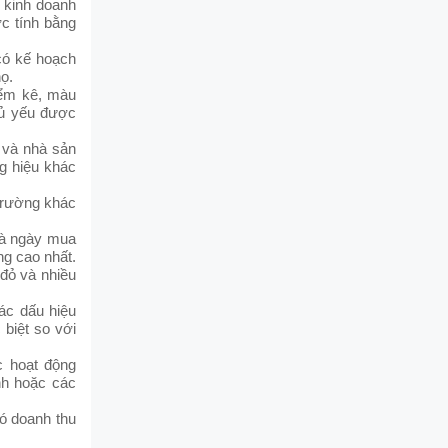
 kinh doanh
ợc tính bằng
có kế hoạch
ọ.
iểm kê, màu
hủ yếu được
 và nhà sản
g hiệu khác
 trường khác
là ngày mua
ng cao nhất.
đỏ và nhiều
ác dấu hiệu
biệt so với
c hoạt động
nh hoặc các
đó doanh thu