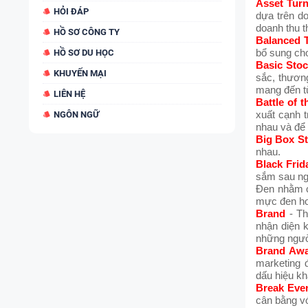
Asset Tur
HỎI ĐÁP
dựa trên do
doanh thu t
HỒ SƠ CÔNG TY
Balanced 
HỒ SƠ DU HỌC
bổ sung ch
Basic Stoc
KHUYẾN MẠI
sắc, thươn
mang đến t
LIÊN HỆ
Battle of 
NGÔN NGỮ
xuất cạnh 
nhau và để 
Big Box S
nhau.
Black Frid
sắm sau ngà
Đen nhằm c
mực đen h
Brand
- T
nhận diện 
những ngườ
Brand Aw
marketing 
dấu hiệu kh
Break Eve
cân bằng vớ