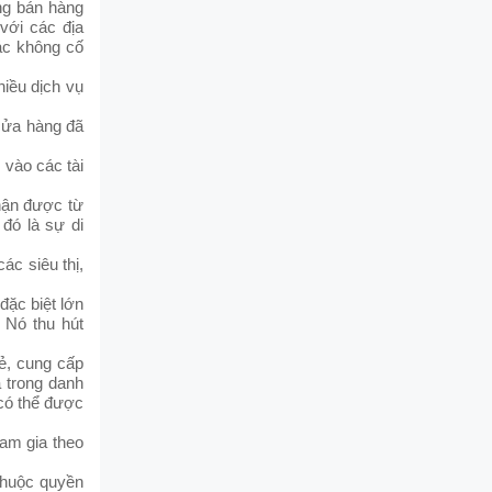
ng bán hàng
 với các địa
ác không cố
hiều dịch vụ
cửa hàng đã
 vào các tài
hận được từ
 đó là sự di
ác siêu thị,
đặc biệt lớn
 Nó thu hút
ẻ, cung cấp
 trong danh
 có thể được
ham gia theo
thuộc quyền