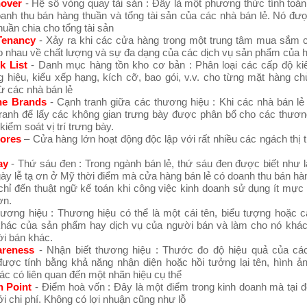
nover
- Hệ số vòng quay tài sản : Đây là một phương thức tính toán
anh thu bán hàng thuần và tổng tài sản của các nhà bán lẻ. Nó đư
huần chia cho tổng tài sản
Tenancy
- Xảy ra khi các cửa hàng trong một trung tâm mua sắm 
o nhau về chất lượng và sự đa dạng của các dịch vụ sản phẩm của h
k List
- Danh mục hàng tồn kho cơ bản : Phân loại các cấp độ k
g hiệu, kiểu xếp hạng, kích cỡ, bao gói, v.v. cho từng mặt hàng c
ừ các nhà bán lẻ
the Brands
- Cạnh tranh giữa các thương hiệu : Khi các nhà bán lẻ
tranh để lấy các không gian trưng bày được phân bổ cho các thươn
kiểm soát vị trí trưng bày.
tores
– Cửa hàng lớn hoạt động độc lập với rất nhiều các ngách thị
ay
- Thứ sáu đen : Trong ngành bán lẻ, thứ sáu đen được biết như 
y lễ tạ ơn ở Mỹ thời điểm mà cửa hàng bán lẻ có doanh thu bán hà
hỉ đến thuật ngữ kế toán khi công việc kinh doanh sử dụng ít mực 
ơn.
hương hiệu : Thương hiệu có thể là một cái tên, biểu tượng hoặc c
khác của sản phẩm hay dịch vụ của người bán và làm cho nó khác 
i bán khác.
areness
- Nhận biết thương hiệu : Thước đo độ hiệu quả của cá
được tính bằng khả năng nhận diện hoặc hồi tưởng lại tên, hình ả
ác có liên quan đến một nhãn hiệu cụ thể
n Point
- Điểm hoà vốn : Đây là một điểm trong kinh doanh mà tại 
i chi phí. Không có lợi nhuận cũng như lỗ