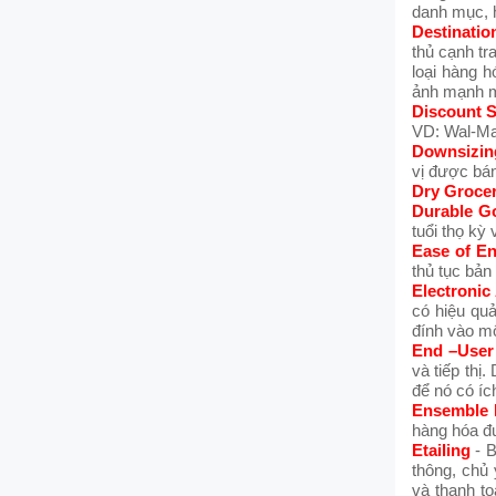
danh mục, 
Destinatio
thủ cạnh tr
loại hàng h
ảnh mạnh 
Discount 
VD: Wal-Ma
Downsizin
vị được bán
Dry Groce
Durable G
tuổi thọ kỳ
Ease of En
thủ tục bản
Electronic
có hiệu qu
đính vào m
End –User
và tiếp thị
để nó có íc
Ensemble 
hàng hóa đ
Etailing
- B
thông, chủ
và thanh to