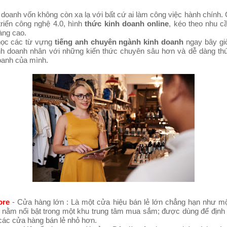
doanh vốn không còn xa lạ với bất cứ ai làm công việc hành chính.
triển công nghệ 4.0, hình
thức kinh doanh online
, kéo theo nhu c
àng cao.
học các từ vựng
tiếng anh chuyên ngành kinh doanh
ngay bây gi
ành doanh nhân với những kiến thức chuyên sâu hơn và dễ dàng th
oanh của mình.
ore
- Cửa hàng lớn : Là một cửa hiệu bán lẻ lớn chẳng hạn như m
hị nằm nổi bật trong một khu trung tâm mua sắm; được dùng để định
các cửa hàng bán lẻ nhỏ hơn.