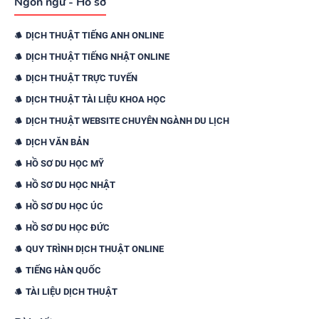
Ngôn ngữ - Hồ sơ
DỊCH THUẬT TIẾNG ANH ONLINE
DỊCH THUẬT TIẾNG NHẬT ONLINE
DỊCH THUẬT TRỰC TUYẾN
DỊCH THUẬT TÀI LIỆU KHOA HỌC
DỊCH THUẬT WEBSITE CHUYÊN NGÀNH DU LỊCH
DỊCH VĂN BẢN
HỒ SƠ DU HỌC MỸ
HỒ SƠ DU HỌC NHẬT
HỒ SƠ DU HỌC ÚC
HỒ SƠ DU HỌC ĐỨC
QUY TRÌNH DỊCH THUẬT ONLINE
TIẾNG HÀN QUỐC
TÀI LIỆU DỊCH THUẬT