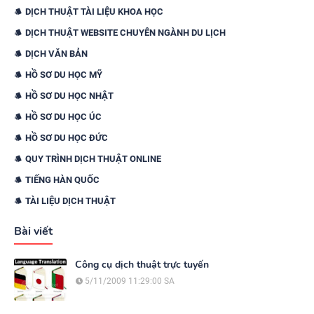
DỊCH THUẬT TÀI LIỆU KHOA HỌC
DỊCH THUẬT WEBSITE CHUYÊN NGÀNH DU LỊCH
DỊCH VĂN BẢN
HỒ SƠ DU HỌC MỸ
HỒ SƠ DU HỌC NHẬT
HỒ SƠ DU HỌC ÚC
HỒ SƠ DU HỌC ĐỨC
QUY TRÌNH DỊCH THUẬT ONLINE
TIẾNG HÀN QUỐC
TÀI LIỆU DỊCH THUẬT
Bài viết
Công cụ dịch thuật trực tuyến
5/11/2009 11:29:00 SA