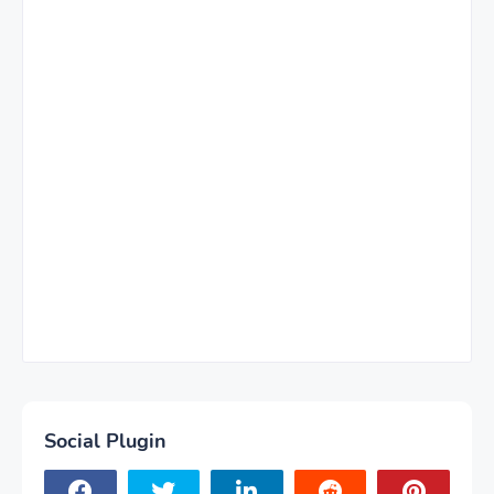
Social Plugin