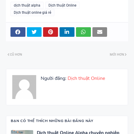
dịch thuật alpha
Dịch thuật Online
Dịch thuật online giá rẻ
CŨ HƠN
MỚI HƠN
Người đăng:
Dịch thuật Online
BẠN CÓ THỂ THÍCH NHỮNG BÀI ĐĂNG NÀY
Dịch thuật Online Alpha chuyên nghiệp