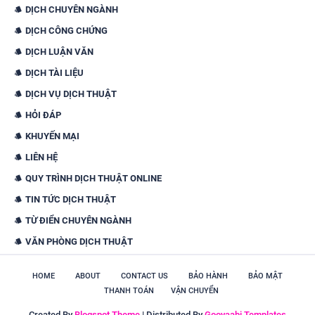
DỊCH CHUYÊN NGÀNH
DỊCH CÔNG CHỨNG
DỊCH LUẬN VĂN
DỊCH TÀI LIỆU
DỊCH VỤ DỊCH THUẬT
HỎI ĐÁP
KHUYẾN MẠI
LIÊN HỆ
QUY TRÌNH DỊCH THUẬT ONLINE
TIN TỨC DỊCH THUẬT
TỪ ĐIỂN CHUYÊN NGÀNH
VĂN PHÒNG DỊCH THUẬT
HOME
ABOUT
CONTACT US
BẢO HÀNH
BẢO MẬT
THANH TOÁN
VẬN CHUYỂN
Created By
Blogspot Theme
| Distributed By
Gooyaabi Templates