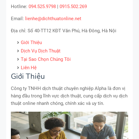
Hotline:
094.525.9798
|
0915.502.269
Email:
lienhe@dichthuatonline.net
Địa chỉ: Số 40-TT12 KĐT Văn Phú, Hà Đông, Hà Nội
Giới Thiệu
Dịch Vụ Dịch Thuật
Tại Sao Chọn Chúng Tôi
Liên Hệ
Giới Thiệu
Công ty TNHH dịch thuật chuyên nghiệp Alpha là đơn vị
hàng đầu trong lĩnh vực dịch thuật, cung cấp dịch vụ dịch
thuật online nhanh chóng, chính xác và uy tín.