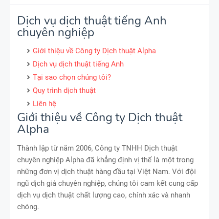
Dịch vụ dịch thuật tiếng Anh
chuyên nghiệp
Giới thiệu về Công ty Dịch thuật Alpha
Dịch vụ dịch thuật tiếng Anh
Tại sao chọn chúng tôi?
Quy trình dịch thuật
Liên hệ
Giới thiệu về Công ty Dịch thuật
Alpha
Thành lập từ năm 2006, Công ty TNHH Dịch thuật
chuyên nghiệp Alpha đã khẳng định vị thế là một trong
những đơn vị dịch thuật hàng đầu tại Việt Nam. Với đội
ngũ dịch giả chuyên nghiệp, chúng tôi cam kết cung cấp
dịch vụ dịch thuật chất lượng cao, chính xác và nhanh
chóng.