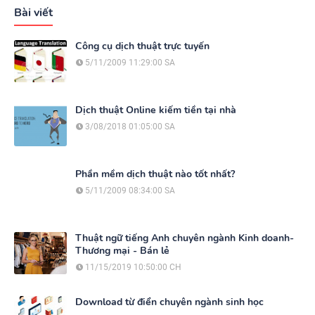
Bài viết
Công cụ dịch thuật trực tuyến
5/11/2009 11:29:00 SA
Dịch thuật Online kiếm tiền tại nhà
3/08/2018 01:05:00 SA
Phần mềm dịch thuật nào tốt nhất?
5/11/2009 08:34:00 SA
Thuật ngữ tiếng Anh chuyên ngành Kinh doanh-
Thương mại - Bán lẻ
11/15/2019 10:50:00 CH
Download từ điển chuyên ngành sinh học