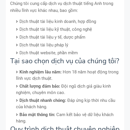
Chúng tôi cung cấp dịch vụ dịch thuật tiếng Anh trong
nhiều lĩnh vực khác nhau, bao gồm:
Dịch thuật tài liệu kinh doanh, hợp đồng
Dịch thuật tài liệu kỹ thuật, công nghệ
Dịch thuật tài liệu y tế, dược phẩm
Dịch thuật tài liệu pháp lý
Dịch thuật website, phần mềm
Tại sao chọn dịch vụ của chúng tôi?
Kinh nghiệm lâu năm:
Hơn 18 năm hoạt động trong
lĩnh vực dịch thuật.
Chất lượng đảm bảo:
Đội ngũ dịch giả giàu kinh
nghiệm, chuyên môn cao.
Dịch thuật nhanh chóng:
Đáp ứng kịp thời nhu cầu
của khách hàng.
Bảo mật thông tin:
Cam kết bảo vệ dữ liệu khách
hàng.
Quy trình dịch thuật chuyên nghiệp