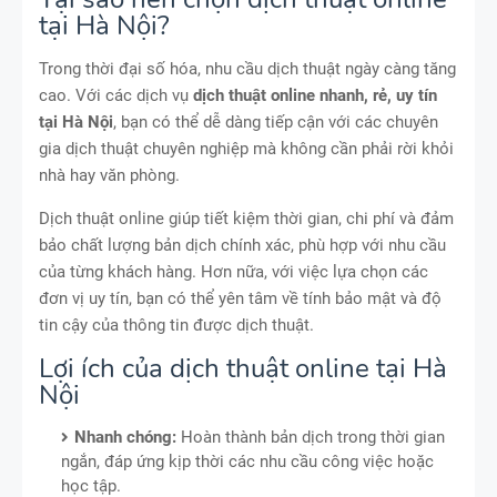
tại Hà Nội?
Trong thời đại số hóa, nhu cầu dịch thuật ngày càng tăng
cao. Với các dịch vụ
dịch thuật online nhanh, rẻ, uy tín
tại Hà Nội
, bạn có thể dễ dàng tiếp cận với các chuyên
gia dịch thuật chuyên nghiệp mà không cần phải rời khỏi
nhà hay văn phòng.
Dịch thuật online giúp tiết kiệm thời gian, chi phí và đảm
bảo chất lượng bản dịch chính xác, phù hợp với nhu cầu
của từng khách hàng. Hơn nữa, với việc lựa chọn các
đơn vị uy tín, bạn có thể yên tâm về tính bảo mật và độ
tin cậy của thông tin được dịch thuật.
Lợi ích của dịch thuật online tại Hà
Nội
Nhanh chóng:
Hoàn thành bản dịch trong thời gian
ngắn, đáp ứng kịp thời các nhu cầu công việc hoặc
học tập.