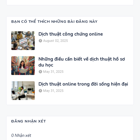
BẠN CÓ THỂ THÍCH NHỮNG BÀI ĐĂNG NÀY
Dịch thuật công chứng online
August 02, 2025
Những điều cần biết về dịch thuật hồ sơ
du học
May 31, 2025
Dịch thuật online trong đời sống hiện đại
May 31, 2025
ĐĂNG NHẬN XÉT
0 Nhận xét