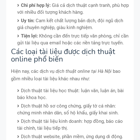
Chi phí hợp lý:
Giá cả dịch thuật cạnh tranh, phù hợp
với nhiều đối tượng khách hàng.
Uy tín:
Cam kết chất lượng bản dịch, đội ngũ dịch
giả chuyên nghiệp, giàu kinh nghiệm.
Tiện lợi:
Không cần đến trực tiếp văn phòng, chỉ cần
gửi tài liệu qua email hoặc các nền tảng trực tuyến.
Các loại tài liệu được dịch thuật
online phổ biến
Hiện nay, các dịch vụ
dịch thuật online tại Hà Nội
bao
gồm nhiều loại tài liệu khác nhau như:
Dịch thuật tài liệu học thuật: luận văn, luận án, bài
báo khoa học.
Dịch thuật hồ sơ công chứng, giấy tờ cá nhân:
chứng minh nhân dân, sổ hộ khẩu, giấy khai sinh.
Dịch thuật tài liệu kinh doanh: hợp đồng, báo cáo
tài chính, tài liệu tiếp thị.
Dịch thuật website, phần mềm, ứng dụng di động.