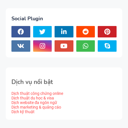
Social Plugin
Dịch vụ nổi bật
Dịch thuật công chứng online
Dịch thuật du học & visa
Dịch website đa ngôn ngữ
Dịch marketing & quảng cáo
Dịch kỹ thuật