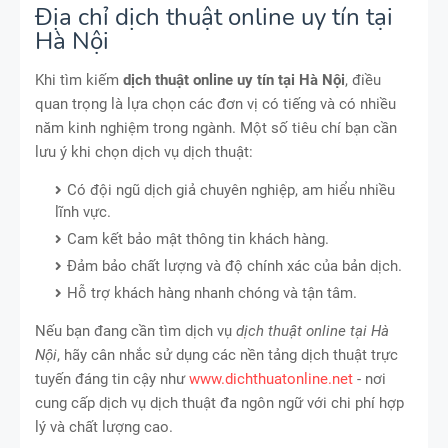
Địa chỉ dịch thuật online uy tín tại
Hà Nội
Khi tìm kiếm
dịch thuật online uy tín tại Hà Nội
, điều
quan trọng là lựa chọn các đơn vị có tiếng và có nhiều
năm kinh nghiệm trong ngành. Một số tiêu chí bạn cần
lưu ý khi chọn dịch vụ dịch thuật:
Có đội ngũ dịch giả chuyên nghiệp, am hiểu nhiều
lĩnh vực.
Cam kết bảo mật thông tin khách hàng.
Đảm bảo chất lượng và độ chính xác của bản dịch.
Hỗ trợ khách hàng nhanh chóng và tận tâm.
Nếu bạn đang cần tìm dịch vụ
dịch thuật online tại Hà
Nội
, hãy cân nhắc sử dụng các nền tảng dịch thuật trực
tuyến đáng tin cậy như
www.dichthuatonline.net
- nơi
cung cấp dịch vụ dịch thuật đa ngôn ngữ với chi phí hợp
lý và chất lượng cao.