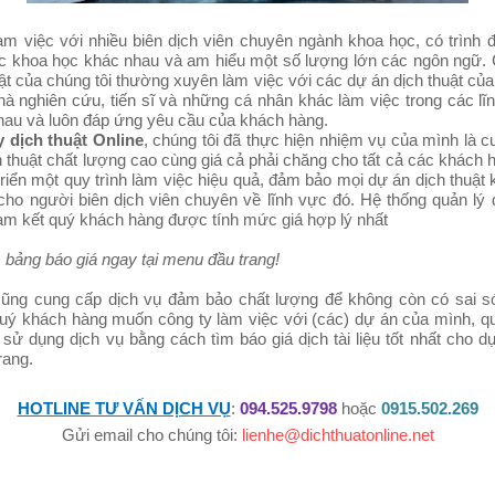
àm việc với nhiều biên dịch viên chuyên ngành khoa học, có trình 
ực khoa học khác nhau và am hiểu một số lượng lớn các ngôn ngữ.
uật của chúng tôi thường xuyên làm việc với các dự án dịch thuật củ
hà nghiên cứu, tiến sĩ và những cá nhân khác làm việc trong các l
hau và luôn đáp ứng yêu cầu của khách hàng.
 dịch thuật Online
, chúng tôi đã thực hiện nhiệm vụ của mình là 
h thuật chất lượng cao cùng giá cả phải chăng cho tất cả các khách
 triển một quy trình làm việc hiệu quả, đảm bảo mọi dự án dịch thuật
cho người biên dịch viên chuyên về lĩnh vực đó. Hệ thống quản lý 
am kết quý khách hàng được tính mức giá hợp lý nhất
m bảng báo giá ngay tại menu đầu trang!
cũng cung cấp dịch vụ đảm bảo chất lượng để không còn có sai só
quý khách hàng muốn công ty làm việc với (các) dự án của mình, q
 sử dụng dịch vụ bằng cách tìm báo giá dịch tài liệu tốt nhất cho 
rang.
HOTLINE TƯ VẤN DỊCH VỤ
:
094.525.9798
hoặc
0915.502.269
Gửi email cho chúng tôi:
lienhe@dichthuatonline.net