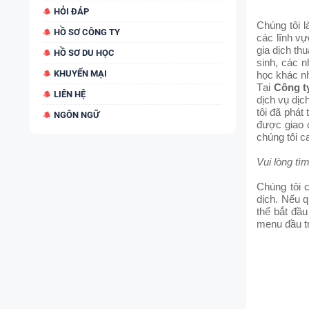
HỎI ĐÁP
Chúng tôi l
HỒ SƠ CÔNG TY
các lĩnh v
gia dịch th
HỒ SƠ DU HỌC
sinh, các n
KHUYẾN MẠI
học khác n
Tại
Công ty
LIÊN HỆ
dịch vụ dịc
tôi đã phát
NGÔN NGỮ
được giao 
chúng tôi c
Vui lòng tì
Chúng tôi 
dịch. Nếu 
thể bắt đầu
menu đầu t