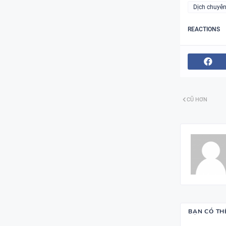
Dịch chuyê
REACTIONS
CŨ HƠN
BẠN CÓ TH