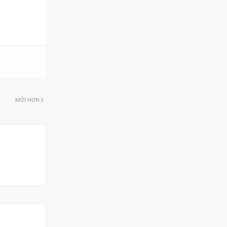
MỚI HƠN