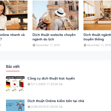
online nhanh và
Dịch thuật website chuyên
Dịch thuật ngành
u?
ngành du lịch
truyền thông
4
December 17, 2019
December 11, 2019
Bài viết
Công cụ dịch thuật trực tuyến
5/11/2009 11:29:00 SA
Dịch thuật Online kiếm tiền tại nhà
3/08/2018 01:05:00 SA