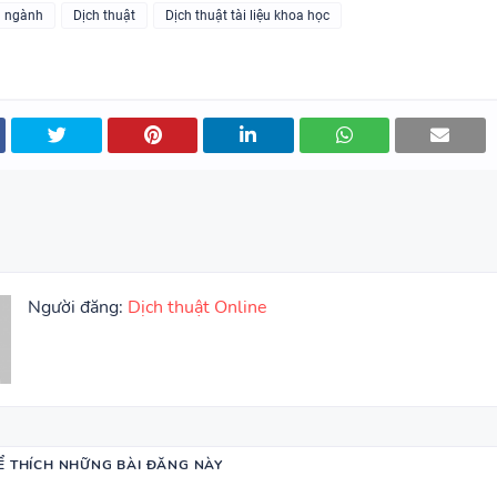
n ngành
Dịch thuật
Dịch thuật tài liệu khoa học
Người đăng:
Dịch thuật Online
Ể THÍCH NHỮNG BÀI ĐĂNG NÀY