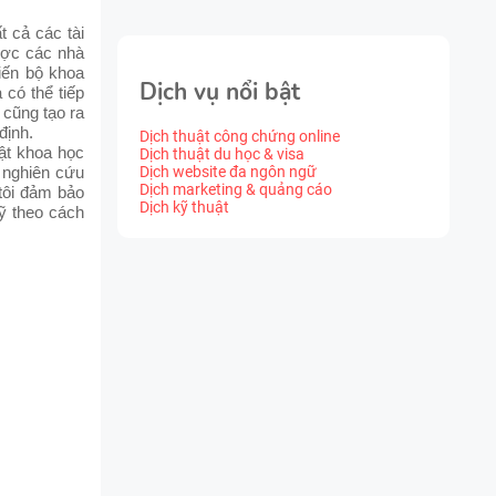
t cả các tài
ược các nhà
iến bộ khoa
Dịch vụ nổi bật
 có thể tiếp
 cũng tạo ra
định.
Dịch thuật công chứng online
ật khoa học
Dịch thuật du học & visa
Dịch website đa ngôn ngữ
 nghiên cứu
Dịch marketing & quảng cáo
 tôi đảm bảo
Dịch kỹ thuật
Mỹ theo cách