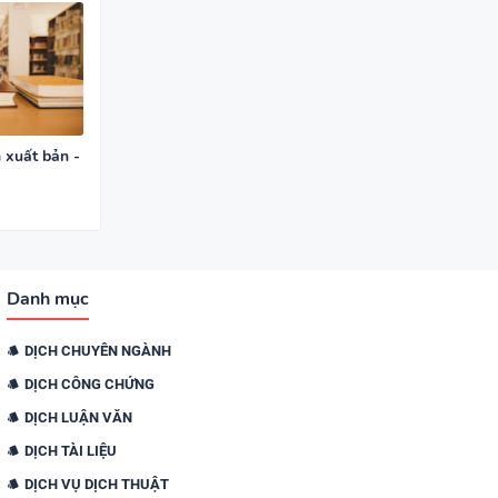
 xuất bản -
Danh mục
DỊCH CHUYÊN NGÀNH
DỊCH CÔNG CHỨNG
DỊCH LUẬN VĂN
DỊCH TÀI LIỆU
DỊCH VỤ DỊCH THUẬT