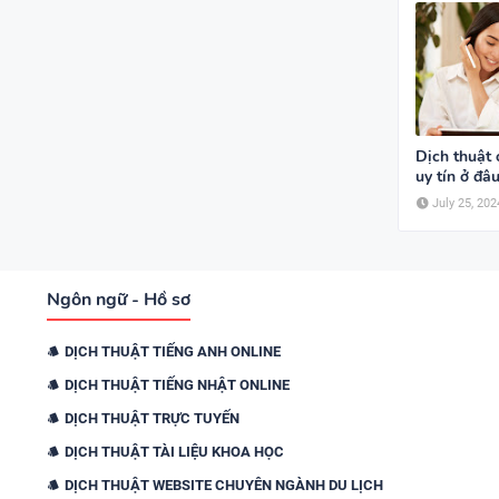
Dịch thuật 
uy tín ở đâ
July 25, 202
Ngôn ngữ - Hồ sơ
DỊCH THUẬT TIẾNG ANH ONLINE
DỊCH THUẬT TIẾNG NHẬT ONLINE
DỊCH THUẬT TRỰC TUYẾN
DỊCH THUẬT TÀI LIỆU KHOA HỌC
DỊCH THUẬT WEBSITE CHUYÊN NGÀNH DU LỊCH