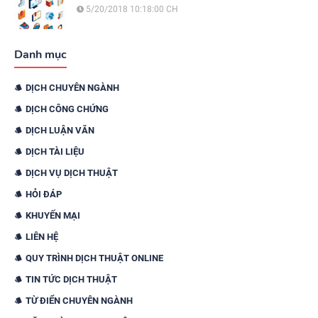
5/20/2018 10:18:00 CH
Danh mục
DỊCH CHUYÊN NGÀNH
DỊCH CÔNG CHỨNG
DỊCH LUẬN VĂN
DỊCH TÀI LIỆU
DỊCH VỤ DỊCH THUẬT
HỎI ĐÁP
KHUYẾN MẠI
LIÊN HỆ
QUY TRÌNH DỊCH THUẬT ONLINE
TIN TỨC DỊCH THUẬT
TỪ ĐIỂN CHUYÊN NGÀNH