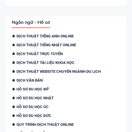
Ngôn ngữ - Hồ sơ
DỊCH THUẬT TIẾNG ANH ONLINE
DỊCH THUẬT TIẾNG NHẬT ONLINE
DỊCH THUẬT TRỰC TUYẾN
DỊCH THUẬT TÀI LIỆU KHOA HỌC
DỊCH THUẬT WEBSITE CHUYÊN NGÀNH DU LỊCH
DỊCH VĂN BẢN
HỒ SƠ DU HỌC MỸ
HỒ SƠ DU HỌC NHẬT
HỒ SƠ DU HỌC ÚC
HỒ SƠ DU HỌC ĐỨC
QUY TRÌNH DỊCH THUẬT ONLINE