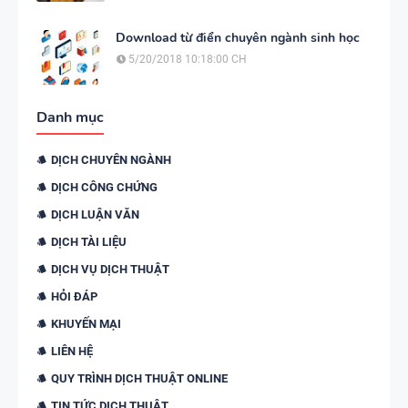
Download từ điển chuyên ngành sinh học
5/20/2018 10:18:00 CH
Danh mục
DỊCH CHUYÊN NGÀNH
DỊCH CÔNG CHỨNG
DỊCH LUẬN VĂN
DỊCH TÀI LIỆU
DỊCH VỤ DỊCH THUẬT
HỎI ĐÁP
KHUYẾN MẠI
LIÊN HỆ
QUY TRÌNH DỊCH THUẬT ONLINE
TIN TỨC DỊCH THUẬT