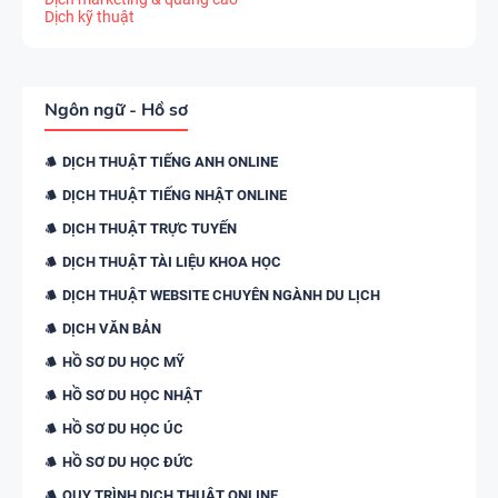
Dịch kỹ thuật
Ngôn ngữ - Hồ sơ
DỊCH THUẬT TIẾNG ANH ONLINE
DỊCH THUẬT TIẾNG NHẬT ONLINE
DỊCH THUẬT TRỰC TUYẾN
DỊCH THUẬT TÀI LIỆU KHOA HỌC
DỊCH THUẬT WEBSITE CHUYÊN NGÀNH DU LỊCH
DỊCH VĂN BẢN
HỒ SƠ DU HỌC MỸ
HỒ SƠ DU HỌC NHẬT
HỒ SƠ DU HỌC ÚC
HỒ SƠ DU HỌC ĐỨC
QUY TRÌNH DỊCH THUẬT ONLINE