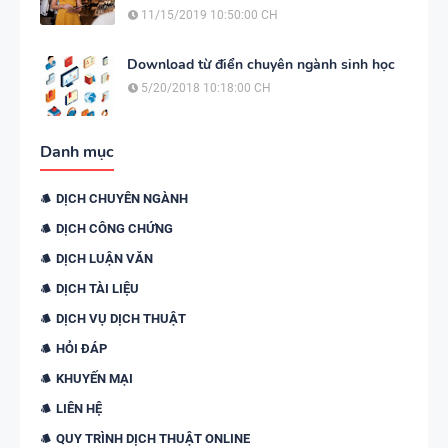
11/15/2019 10:50:00 CH
Download từ điển chuyên ngành sinh học
5/20/2018 10:18:00 CH
Danh mục
DỊCH CHUYÊN NGÀNH
DỊCH CÔNG CHỨNG
DỊCH LUẬN VĂN
DỊCH TÀI LIỆU
DỊCH VỤ DỊCH THUẬT
HỎI ĐÁP
KHUYẾN MẠI
LIÊN HỆ
QUY TRÌNH DỊCH THUẬT ONLINE