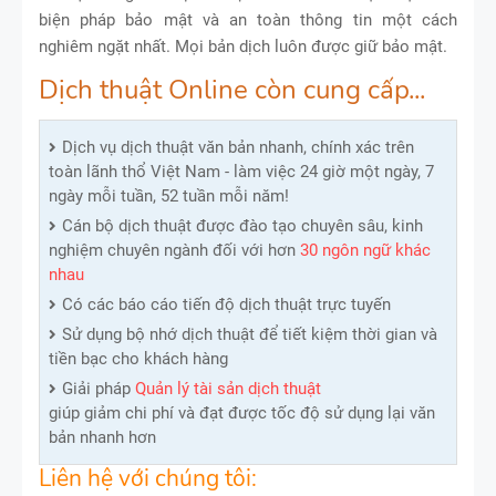
biện pháp bảo mật và an toàn thông tin một cách
nghiêm ngặt nhất. Mọi bản dịch luôn được giữ bảo mật.
Dịch thuật Online còn cung cấp...
Dịch vụ dịch thuật văn bản nhanh, chính xác trên
toàn lãnh thổ Việt Nam - làm việc 24 giờ một ngày, 7
ngày mỗi tuần, 52 tuần mỗi năm!
Cán bộ dịch thuật được đào tạo chuyên sâu, kinh
nghiệm chuyên ngành đối với hơn
30 ngôn ngữ khác
nhau
Có các báo cáo tiến độ dịch thuật trực tuyến
Sử dụng bộ nhớ dịch thuật để tiết kiệm thời gian và
tiền bạc cho khách hàng
Giải pháp
Quản lý tài sản dịch thuật
giúp giảm chi phí và đạt được tốc độ sử dụng lại văn
bản nhanh hơn
Liên hệ với chúng tôi: