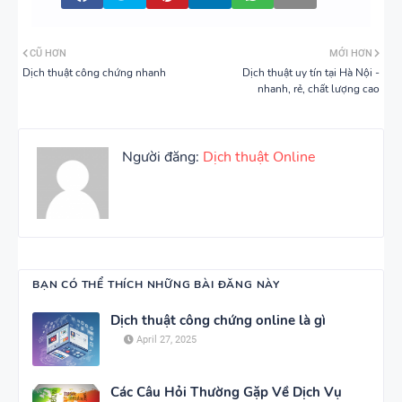
CŨ HƠN
MỚI HƠN
Dịch thuật công chứng nhanh
Dịch thuật uy tín tại Hà Nội -
nhanh, rẻ, chất lượng cao
Người đăng:
Dịch thuật Online
BẠN CÓ THỂ THÍCH NHỮNG BÀI ĐĂNG NÀY
Dịch thuật công chứng online là gì
April 27, 2025
Các Câu Hỏi Thường Gặp Về Dịch Vụ