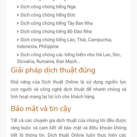
Dịch công chứng tiếng Nga
Dịch công chứng tiếng Đức
Dịch công chứng tiếng Tây Ban Nha
Dịch công chứng tiếng Bồ Đào Nha
Dịch công chứng tiếng Lào, Thái, Campuchia,
Indonesia, Philippine
Dịch công chứng các tiếng hiếm như Hà Lan, Séc,
Slovakia, Rumania, Đan Mạch…
Giải pháp dịch thuật đúng
Khả năng của Dịch thuật Online là sử dụng nguồn lực
con người và công nghệ dịch thuật để nhanh chóng và
linh hoạt mang lại lợi ích cho khách hàng.
Bảo mật và tin cậy
Tất cả các chuyên gia dịch thuật của chúng tôi đều được
ràng buộc và cam kết về bảo mật và điều khoản không
tiết lộ thông tin. Dịch thuật Online luôn thực hiện các