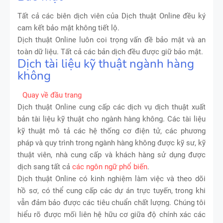
Tất cả các biên dịch viên của Dịch thuật Online đều ký
cam kết bảo mật không tiết lộ.
Dịch thuật Online luôn coi trọng vấn đề bảo mật và an
toàn dữ liệu. Tất cả các bản dịch đều được giữ bảo mật.
Dịch tài liệu kỹ thuật ngành hàng
không
Quay về đầu trang
Dịch thuật Online cung cấp các dịch vụ dịch thuật xuất
bản tài liệu kỹ thuật cho ngành hàng không. Các tài liệu
kỹ thuật mô tả các hệ thống cơ điện tử, các phương
pháp và quy trình trong ngành hàng không được kỹ sư, kỹ
thuật viên, nhà cung cấp và khách hàng sử dụng được
dịch sang tất cả
các ngôn ngữ phổ biến
.
Dịch thuật Online có kinh nghiệm làm việc và theo dõi
hồ sơ, có thể cung cấp các dự án trực tuyến, trong khi
vẫn đảm bảo được các tiêu chuẩn chất lượng. Chúng tôi
hiểu rõ được mối liên hệ hữu cơ giữa độ chính xác các