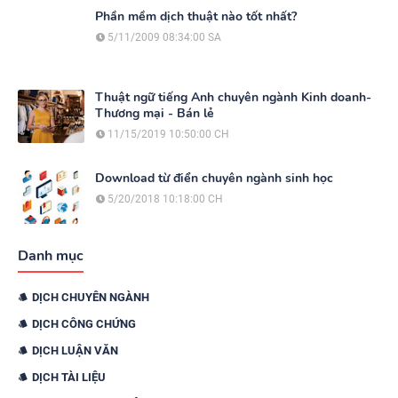
Phần mềm dịch thuật nào tốt nhất?
5/11/2009 08:34:00 SA
Thuật ngữ tiếng Anh chuyên ngành Kinh doanh-
Thương mại - Bán lẻ
11/15/2019 10:50:00 CH
Download từ điển chuyên ngành sinh học
5/20/2018 10:18:00 CH
Danh mục
DỊCH CHUYÊN NGÀNH
DỊCH CÔNG CHỨNG
DỊCH LUẬN VĂN
DỊCH TÀI LIỆU