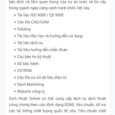
bản dịch và tầm quan trọng của sự an toàn và tin cậy
trong ngành ngày càng cạnh tranh khốc liệt này.
Tài liệu ISO 9000 / QS 9000
Các file CAD/CAM
Catalog
Tài liệu đào tạo và hướng dẫn sử dụng
Tài liệu dịch vụ
Tài liệu hướng dẫn chẩn đoán
Các bản tin kỹ thuật
Sổ bảo hành
CD-ROM
Các file cơ sở dữ liệu điện tử
Sách Marketing
Website công ty
Dịch thuật Online có thể cung cấp dịch vụ dịch thuật
công chứng theo các định dạng SGML tiêu chuẩn, hỗ trợ
các hệ thống chất lượng quốc tế, như Tiêu chuẩn chất