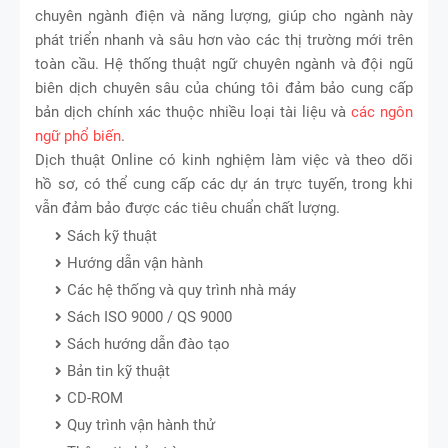
chuyên ngành điện và năng lượng, giúp cho ngành này
phát triển nhanh và sâu hơn vào các thị trường mới trên
toàn cầu. Hệ thống thuật ngữ chuyên ngành và đội ngũ
biên dịch chuyên sâu của chúng tôi đảm bảo cung cấp
bản dịch chính xác thuộc nhiều loại tài liệu và
các ngôn
ngữ phổ biến
.
Dịch thuật Online có kinh nghiệm làm việc và theo dõi
hồ sơ, có thể cung cấp các dự án trực tuyến, trong khi
vẫn đảm bảo được các tiêu chuẩn chất lượng.
Sách kỹ thuật
Hướng dẫn vận hành
Các hệ thống và quy trình nhà máy
Sách ISO 9000 / QS 9000
Sách hướng dẫn đào tạo
Bản tin kỹ thuật
CD-ROM
Quy trình vận hành thử