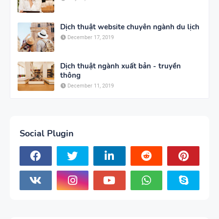
Dịch thuật website chuyên ngành du lịch
December 17, 2019
Dịch thuật ngành xuất bản - truyền
thông
December 11, 2019
Social Plugin