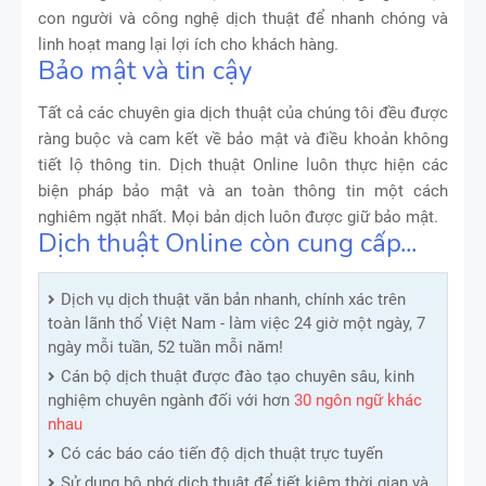
con người và công nghệ dịch thuật để nhanh chóng và
linh hoạt mang lại lợi ích cho khách hàng.
Bảo mật và tin cậy
Tất cả các chuyên gia dịch thuật của chúng tôi đều được
ràng buộc và cam kết về bảo mật và điều khoản không
tiết lộ thông tin. Dịch thuật Online luôn thực hiện các
biện pháp bảo mật và an toàn thông tin một cách
nghiêm ngặt nhất. Mọi bản dịch luôn được giữ bảo mật.
Dịch thuật Online còn cung cấp...
Dịch vụ dịch thuật văn bản nhanh, chính xác trên
toàn lãnh thổ Việt Nam - làm việc 24 giờ một ngày, 7
ngày mỗi tuần, 52 tuần mỗi năm!
Cán bộ dịch thuật được đào tạo chuyên sâu, kinh
nghiệm chuyên ngành đối với hơn
30 ngôn ngữ khác
nhau
Có các báo cáo tiến độ dịch thuật trực tuyến
Sử dụng bộ nhớ dịch thuật để tiết kiệm thời gian và