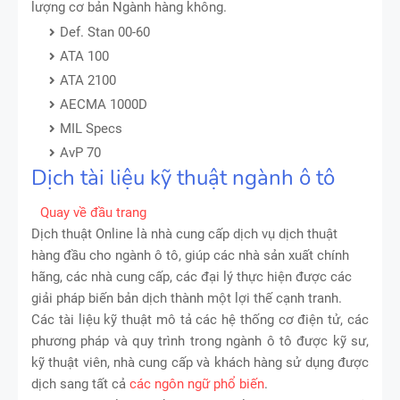
lượng cơ bản Ngành hàng không.
Def. Stan 00-60
ATA 100
ATA 2100
AECMA 1000D
MIL Specs
AvP 70
Dịch tài liệu kỹ thuật ngành ô tô
Quay về đầu trang
Dịch thuật Online là nhà cung cấp dịch vụ dịch thuật
hàng đầu cho ngành ô tô, giúp các nhà sản xuất chính
hãng, các nhà cung cấp, các đại lý thực hiện được các
giải pháp biến bản dịch thành một lợi thế cạnh tranh.
Các tài liệu kỹ thuật mô tả các hệ thống cơ điện tử, các
phương pháp và quy trình trong ngành ô tô được kỹ sư,
kỹ thuật viên, nhà cung cấp và khách hàng sử dụng được
dịch sang tất cả
các ngôn ngữ phổ biến
.