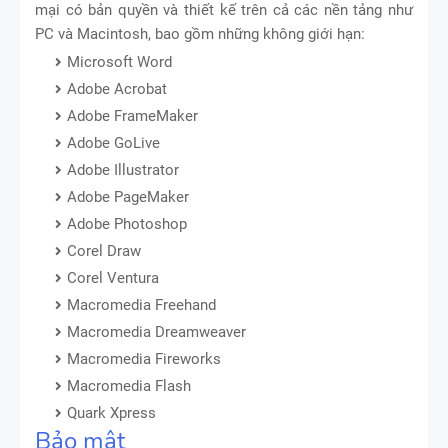
mại có bản quyền và thiết kế trên cả các nền tảng như
PC và Macintosh, bao gồm những không giới hạn:
Microsoft Word
Adobe Acrobat
Adobe FrameMaker
Adobe GoLive
Adobe Illustrator
Adobe PageMaker
Adobe Photoshop
Corel Draw
Corel Ventura
Macromedia Freehand
Macromedia Dreamweaver
Macromedia Fireworks
Macromedia Flash
Quark Xpress
Bảo mật