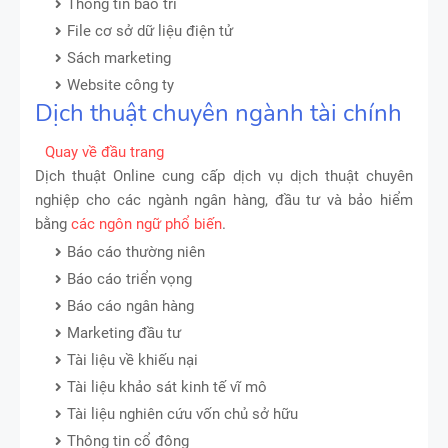
Thông tin bảo trì
File cơ sở dữ liệu điện tử
Sách marketing
Website công ty
Dịch thuật chuyên ngành tài chính
Quay về đầu trang
Dịch thuật Online cung cấp dịch vụ dịch thuật chuyên
nghiệp cho các ngành ngân hàng, đầu tư và bảo hiểm
bằng
các ngôn ngữ phổ biến
.
Báo cáo thường niên
Báo cáo triển vọng
Báo cáo ngân hàng
Marketing đầu tư
Tài liệu về khiếu nại
Tài liệu khảo sát kinh tế vĩ mô
Tài liệu nghiên cứu vốn chủ sở hữu
Thông tin cổ đông