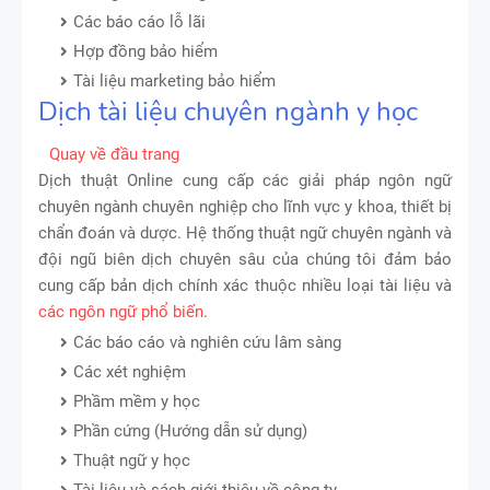
Các báo cáo lỗ lãi
Hợp đồng bảo hiểm
Tài liệu marketing bảo hiểm
Dịch tài liệu chuyên ngành y học
Quay về đầu trang
Dịch thuật Online cung cấp các giải pháp ngôn ngữ
chuyên ngành chuyên nghiệp cho lĩnh vực y khoa, thiết bị
chẩn đoán và dược. Hệ thống thuật ngữ chuyên ngành và
đội ngũ biên dịch chuyên sâu của chúng tôi đảm bảo
cung cấp bản dịch chính xác thuộc nhiều loại tài liệu và
các ngôn ngữ phổ biến
.
Các báo cáo và nghiên cứu lâm sàng
Các xét nghiệm
Phầm mềm y học
Phần cứng (Hướng dẫn sử dụng)
Thuật ngữ y học
Tài liệu và sách giới thiệu về công ty