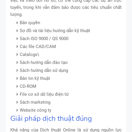
việc và theo dõi hồ sơ, có thể cung cấp các dự án trực
tuyến, trong khi vẫn đảm bảo được các tiêu chuẩn chất
lượng.
Bản quyền
Sơ đồ và tài liệu hướng dẫn kỹ thuật
Sách ISO 9000 / QS 9000
Các file CAD/CAM
Catalogs\
Sách hướng dẫn đào tạo
Sách hướng dẫn sử dụng
Bản tin kỹ thuật
CD-ROM
File cơ sở dữ liệu điện tử
Sách marketing
Website công ty
Giải pháp dịch thuật đúng
Khả năng của Dịch thuật Online là sử dụng nguồn lực