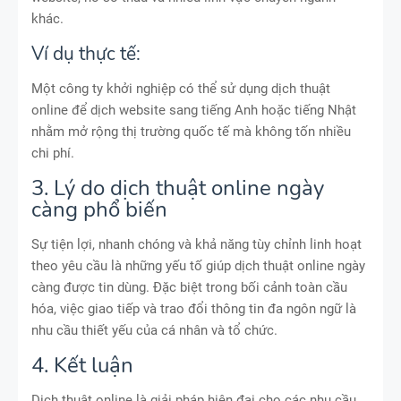
khác.
Ví dụ thực tế:
Một công ty khởi nghiệp có thể sử dụng dịch thuật
online để dịch website sang tiếng Anh hoặc tiếng Nhật
nhằm mở rộng thị trường quốc tế mà không tốn nhiều
chi phí.
3. Lý do dịch thuật online ngày
càng phổ biến
Sự tiện lợi, nhanh chóng và khả năng tùy chỉnh linh hoạt
theo yêu cầu là những yếu tố giúp dịch thuật online ngày
càng được tin dùng. Đặc biệt trong bối cảnh toàn cầu
hóa, việc giao tiếp và trao đổi thông tin đa ngôn ngữ là
nhu cầu thiết yếu của cá nhân và tổ chức.
4. Kết luận
Dịch thuật online là giải pháp hiện đại cho các nhu cầu