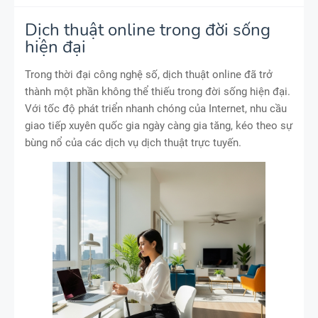
Dịch thuật online trong đời sống
hiện đại
Trong thời đại công nghệ số, dịch thuật online đã trở
thành một phần không thể thiếu trong đời sống hiện đại.
Với tốc độ phát triển nhanh chóng của Internet, nhu cầu
giao tiếp xuyên quốc gia ngày càng gia tăng, kéo theo sự
bùng nổ của các dịch vụ dịch thuật trực tuyến.