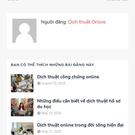
Người đăng:
Dịch thuật Online
BẠN CÓ THỂ THÍCH NHỮNG BÀI ĐĂNG NÀY
Dịch thuật công chứng online
August 02, 2025
Những điều cần biết về dịch thuật hồ sơ
du học
May 31, 2025
Dịch thuật online trong đời sống hiện đại
May 31, 2025