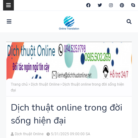
Trang chủ
Dịch thuật Online
Dịch thuật online trong đời sống hiện
đại
Dịch thuật online trong đời
sống hiện đại
Dịch thuật Online
5/31/2025 09:00:00 SA