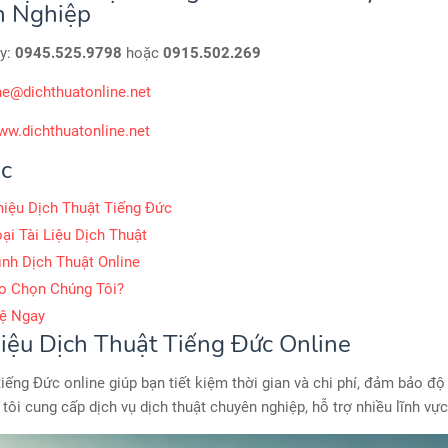
n Nghiệp
ay:
0945.525.9798
hoặc
0915.502.269
he@dichthuatonline.net
ww.dichthuatonline.net
c
hiệu Dịch Thuật Tiếng Đức
ại Tài Liệu Dịch Thuật
ình Dịch Thuật Online
o Chọn Chúng Tôi?
Hệ Ngay
hiệu Dịch Thuật Tiếng Đức Online
tiếng Đức online giúp bạn tiết kiệm thời gian và chi phí, đảm bảo độ
tôi cung cấp dịch vụ dịch thuật chuyên nghiệp, hỗ trợ nhiều lĩnh vự