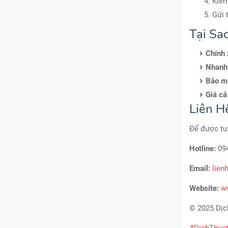
Kiểm
Gửi 
Tại Sa
Chính 
Nhanh
Bảo m
Giá cả
Liên H
Để được tư 
Hotline:
094
Email:
lien
Website:
w
© 2025 Dịch