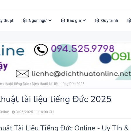
kỹ thuật
Ngôn ngữ
Báo giá
Quy trình
ch thuật tiếng Đức
Dịch thuật tài liệu tiếng Đức 2025
thuật tài liệu tiếng Đức 2025
Online
3/05/2025 11:18:00 CH
huật Tài Liệu Tiếng Đức Online - Uy Tín &