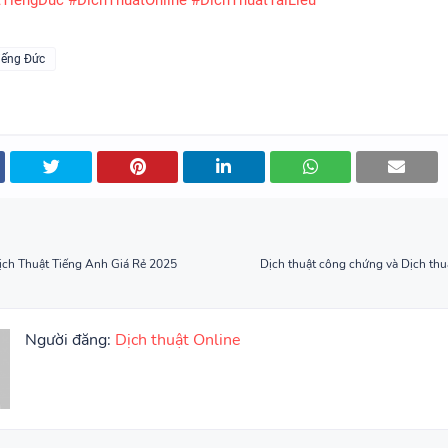
tTiengDuc
#DichThuatOnline
#DichThuatTaiLieu
tiếng Đức
ịch Thuật Tiếng Anh Giá Rẻ 2025
Dịch thuật công chứng và Dịch th
Người đăng:
Dịch thuật Online