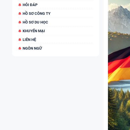
HỎI ĐÁP
HỒ SƠ CÔNG TY
HỒ SƠ DU HỌC
KHUYẾN MẠI
LIÊN HỆ
NGÔN NGỮ