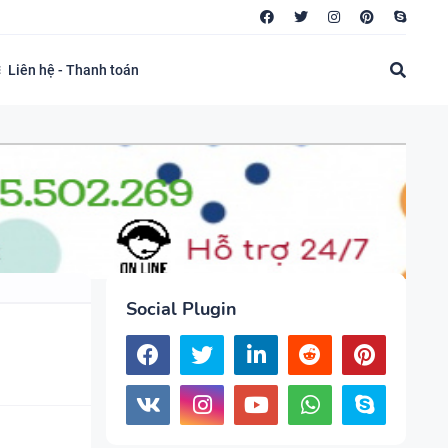
Liên hệ - Thanh toán
Social Plugin