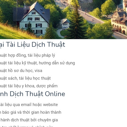
ại Tài Liệu Dịch Thuật
huật hợp đồng, tài liệu pháp lý
huật tài liệu kỹ thuật, hướng dẫn sử dụng
huật hồ sơ du học, visa
huật sách, tài liệu học thuật
huật tài liệu y khoa, dược phẩm
ình Dịch Thuật Online
tài liệu qua email hoặc website
 báo giá và thời gian hoàn thành
 hành dịch thuật bởi chuyên gia