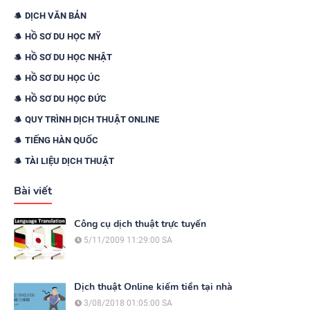
DỊCH VĂN BẢN
HỒ SƠ DU HỌC MỸ
HỒ SƠ DU HỌC NHẬT
HỒ SƠ DU HỌC ÚC
HỒ SƠ DU HỌC ĐỨC
QUY TRÌNH DỊCH THUẬT ONLINE
TIẾNG HÀN QUỐC
TÀI LIỆU DỊCH THUẬT
Bài viết
Công cụ dịch thuật trực tuyến
5/11/2009 11:29:00 SA
Dịch thuật Online kiếm tiền tại nhà
3/08/2018 01:05:00 SA