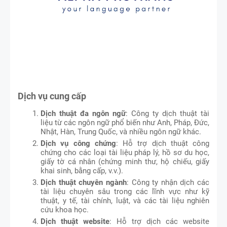
Dịch vụ cung cấp
Dịch thuật đa ngôn ngữ
: Công ty dịch thuật tài
liệu từ các ngôn ngữ phổ biến như Anh, Pháp, Đức,
Nhật, Hàn, Trung Quốc, và nhiều ngôn ngữ khác.
Dịch vụ công chứng
: Hỗ trợ dịch thuật công
chứng cho các loại tài liệu pháp lý, hồ sơ du học,
giấy tờ cá nhân (chứng minh thư, hộ chiếu, giấy
khai sinh, bằng cấp, v.v.).
Dịch thuật chuyên ngành
: Công ty nhận dịch các
tài liệu chuyên sâu trong các lĩnh vực như kỹ
thuật, y tế, tài chính, luật, và các tài liệu nghiên
cứu khoa học.
Dịch thuật website
: Hỗ trợ dịch các website