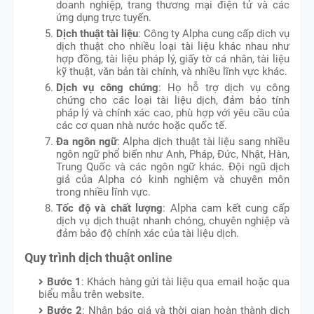
doanh nghiệp, trang thương mại điện tử và các
ứng dụng trực tuyến.
Dịch thuật tài liệu
: Công ty Alpha cung cấp dịch vụ
dịch thuật cho nhiều loại tài liệu khác nhau như
hợp đồng, tài liệu pháp lý, giấy tờ cá nhân, tài liệu
kỹ thuật, văn bản tài chính, và nhiều lĩnh vực khác.
Dịch vụ công chứng
: Họ hỗ trợ dịch vụ công
chứng cho các loại tài liệu dịch, đảm bảo tính
pháp lý và chính xác cao, phù hợp với yêu cầu của
các cơ quan nhà nước hoặc quốc tế.
Đa ngôn ngữ
: Alpha dịch thuật tài liệu sang nhiều
ngôn ngữ phổ biến như Anh, Pháp, Đức, Nhật, Hàn,
Trung Quốc và các ngôn ngữ khác. Đội ngũ dịch
giả của Alpha có kinh nghiệm và chuyên môn
trong nhiều lĩnh vực.
Tốc độ và chất lượng
: Alpha cam kết cung cấp
dịch vụ dịch thuật nhanh chóng, chuyên nghiệp và
đảm bảo độ chính xác của tài liệu dịch.
Quy trình dịch thuật online
Bước 1
: Khách hàng gửi tài liệu qua email hoặc qua
biểu mẫu trên website.
Bước 2
: Nhận báo giá và thời gian hoàn thành dịch