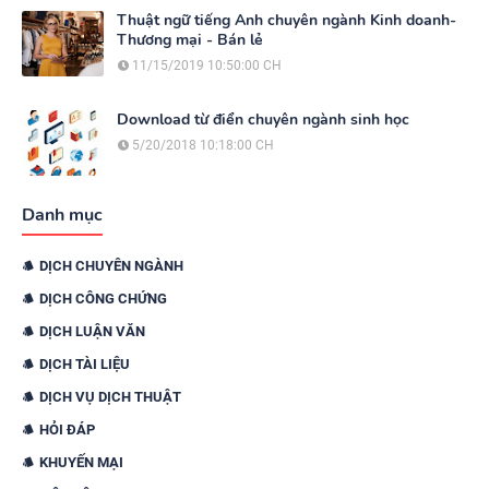
Thuật ngữ tiếng Anh chuyên ngành Kinh doanh-
Thương mại - Bán lẻ
11/15/2019 10:50:00 CH
Download từ điển chuyên ngành sinh học
5/20/2018 10:18:00 CH
Danh mục
DỊCH CHUYÊN NGÀNH
DỊCH CÔNG CHỨNG
DỊCH LUẬN VĂN
DỊCH TÀI LIỆU
DỊCH VỤ DỊCH THUẬT
HỎI ĐÁP
KHUYẾN MẠI