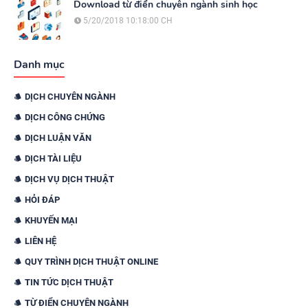
Download từ điển chuyên ngành sinh học
5/20/2018 10:18:00 CH
Danh mục
DỊCH CHUYÊN NGÀNH
DỊCH CÔNG CHỨNG
DỊCH LUẬN VĂN
DỊCH TÀI LIỆU
DỊCH VỤ DỊCH THUẬT
HỎI ĐÁP
KHUYẾN MẠI
LIÊN HỆ
QUY TRÌNH DỊCH THUẬT ONLINE
TIN TỨC DỊCH THUẬT
TỪ ĐIỂN CHUYÊN NGÀNH