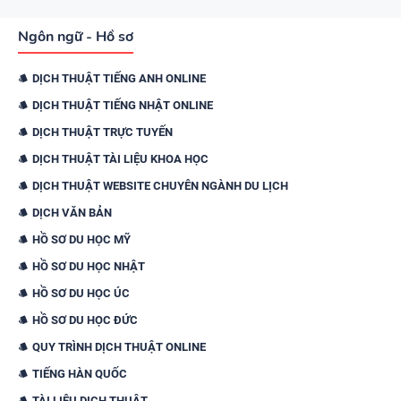
Ngôn ngữ - Hồ sơ
DỊCH THUẬT TIẾNG ANH ONLINE
DỊCH THUẬT TIẾNG NHẬT ONLINE
DỊCH THUẬT TRỰC TUYẾN
DỊCH THUẬT TÀI LIỆU KHOA HỌC
DỊCH THUẬT WEBSITE CHUYÊN NGÀNH DU LỊCH
DỊCH VĂN BẢN
HỒ SƠ DU HỌC MỸ
HỒ SƠ DU HỌC NHẬT
HỒ SƠ DU HỌC ÚC
HỒ SƠ DU HỌC ĐỨC
QUY TRÌNH DỊCH THUẬT ONLINE
TIẾNG HÀN QUỐC
TÀI LIỆU DỊCH THUẬT