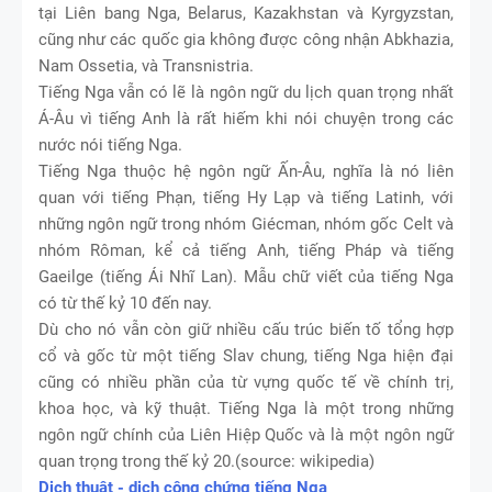
tại Liên bang Nga, Belarus, Kazakhstan và Kyrgyzstan,
cũng như các quốc gia không được công nhận Abkhazia,
Nam Ossetia, và Transnistria.
Tiếng Nga vẫn có lẽ là ngôn ngữ du lịch quan trọng nhất
Á-Âu vì tiếng Anh là rất hiếm khi nói chuyện trong các
nước nói tiếng Nga.
Tiếng Nga thuộc hệ ngôn ngữ Ấn-Âu, nghĩa là nó liên
quan với tiếng Phạn, tiếng Hy Lạp và tiếng Latinh, với
những ngôn ngữ trong nhóm Giécman, nhóm gốc Celt và
nhóm Rôman, kể cả tiếng Anh, tiếng Pháp và tiếng
Gaeilge (tiếng Ái Nhĩ Lan). Mẫu chữ viết của tiếng Nga
có từ thế kỷ 10 đến nay.
Dù cho nó vẫn còn giữ nhiều cấu trúc biến tố tổng hợp
cổ và gốc từ một tiếng Slav chung, tiếng Nga hiện đại
cũng có nhiều phần của từ vựng quốc tế về chính trị,
khoa học, và kỹ thuật. Tiếng Nga là một trong những
ngôn ngữ chính của Liên Hiệp Quốc và là một ngôn ngữ
quan trọng trong thế kỷ 20.(source: wikipedia)
Dịch thuật - dịch công chứng tiếng Nga