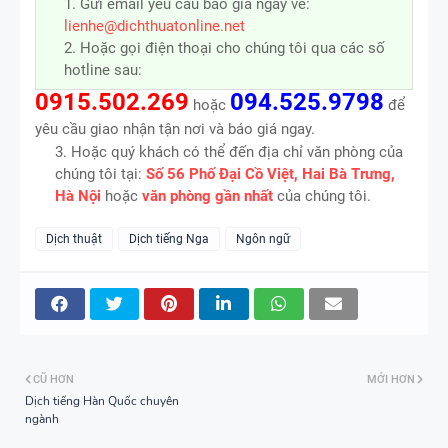
1. Gửi email yêu cầu báo giá ngay về:
lienhe@dichthuatonline.net
2. Hoặc gọi điện thoại cho chúng tôi qua các số
hotline sau:
0915.502.269
094.525.9798
hoặc
để
yêu cầu giao nhận tận nơi và báo giá ngay.
3. Hoặc quý khách có thể đến địa chỉ văn phòng của
chúng tôi tại:
Số 56 Phố Đại Cồ Việt, Hai Bà Trưng,
Hà Nội
hoặc
văn phòng gần nhất
của chúng tôi.
Dịch thuật
Dịch tiếng Nga
Ngôn ngữ
CŨ HƠN
MỚI HƠN
Dịch tiếng Hàn Quốc chuyên
ngành