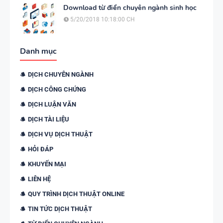
Download từ điển chuyên ngành sinh học
5/20/2018 10:18:00 CH
Danh mục
DỊCH CHUYÊN NGÀNH
DỊCH CÔNG CHỨNG
DỊCH LUẬN VĂN
DỊCH TÀI LIỆU
DỊCH VỤ DỊCH THUẬT
HỎI ĐÁP
KHUYẾN MẠI
LIÊN HỆ
QUY TRÌNH DỊCH THUẬT ONLINE
TIN TỨC DỊCH THUẬT