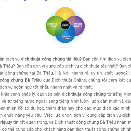
ần dịch vụ
dịch thuật công chứng tài liệu?
Bạn cần tìm dịch vụ dịch
à Triệu? Bạn cần đơn vị cung cấp dịch vụ dịch thuật tốt nhất? Bạn 
ật công chứng tại Bà Triệu, Hà Nội nhanh rẻ, uy tín, chất lượng?
 công chứng Bà Triệu
của Dịch thuật Online, chúng tôi cam kết c
ịch vụ ngôn ngữ tốt nhất, nhanh nhất và rẻ nhất.
 khía cạnh pháp lý, các văn bản
dịch thuật công chứng
từ tiếng Việ
 và từ tiếng nước ngoài sang tiếng Việt luôn luôn cần thiết và qu
oàn thiện hồ sơ du học, thăm thân hay cho các mục đích xác minh
n chức năng yêu cầu. Việc lựa chọn đơn vị cung cấp dịch vụ
dịch
riệu
uy tín rất quan trọng, và Dịch thuật công chứng Bà Triệu nhận 
ể có thể cung cấp cho khách hàng bản dịch thuật công chứng chính