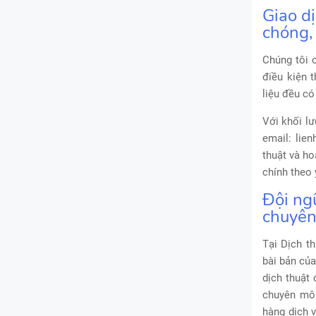
Giao d
chóng, 
Chúng tôi 
điều kiện t
liệu đều có
Với khối lư
email: lien
thuật và ho
chính theo
Đội ng
chuyên
Tại Dịch t
bài bản của
dịch thuật
chuyên môn
hàng dịch 