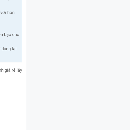
 với hơn
ền bạc cho
 dụng lại
h giá rẻ lấy