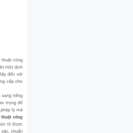
 thuật công
cần một dịch
 Hãy đến với
ung cấp cho
t sang tiếng
an trọng để
 pháp lý mà
 thuật công
thức rõ được
 xác, chuẩn