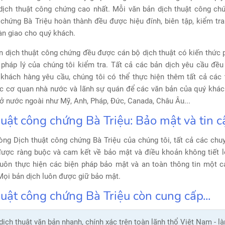
ịch thuật công chứng cao nhất. Mỗi văn bản dịch thuật công ch
 chứng Bà Triệu hoàn thành đều được hiệu đính, biên tập, kiểm tra
àn giao cho quý khách.
n dịch thuật công chứng đều được cán bộ dịch thuật có kiến thức p
 pháp lý của chúng tôi kiểm tra. Tất cả các bản dịch yêu cầu đề
 khách hàng yêu cầu, chúng tôi có thể thực hiện thêm tất cả các t
ác cơ quan nhà nước và lãnh sự quán để các văn bản của quý khác
ở nước ngoài như Mỹ, Anh, Pháp, Đức, Canada, Châu Âu...
huật công chứng Bà Triệu: Bảo mật và tin c
òng Dịch thuật công chứng Bà Triệu của chúng tôi, tất cả các chuy
được ràng buộc và cam kết về bảo mật và điều khoản không tiết lộ
luôn thực hiện các biện pháp bảo mật và an toàn thông tin một 
Mọi bản dịch luôn được giữ bảo mật.
uật công chứng Bà Triệu còn cung cấp...
dịch thuật văn bản nhanh, chính xác trên toàn lãnh thổ Việt Nam - l