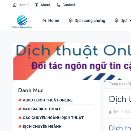
Home
About
Contact
Home
Dịch công chứng
Dịch 
Trang chủ
D
Danh Mục
Dịch 
ABOUT DỊCH THUẬT ONLINE
BÁO GIÁ DỊCH THUẬT
Dịch thuật 
CÁC CHUYÊN NGÀNH DỊCH THUẬT
Dịch t
DỊCH CHUYÊN NGÀNH