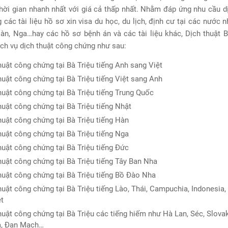
hời gian nhanh nhất với giá cả thấp nhất. Nhằm đáp ứng nhu cầu d
các tài liệu hồ sơ xin visa du học, du lịch, định cư tại các nước 
Hàn, Nga…hay các hồ sơ bệnh án và các tài liệu khác, Dịch thuật B
ch vụ dịch thuật công chứng như sau:
huật công chứng tại Bà Triệu tiếng Anh sang Việt
huật công chứng tại Bà Triệu tiếng Việt sang Anh
huật công chứng tại Bà Triệu tiếng Trung Quốc
huật công chứng tại Bà Triệu tiếng Nhật
huật công chứng tại Bà Triệu tiếng Hàn
huật công chứng tại Bà Triệu tiếng Nga
huật công chứng tại Bà Triệu tiếng Đức
huật công chứng tại Bà Triệu tiếng Tây Ban Nha
huật công chứng tại Bà Triệu tiếng Bồ Đào Nha
huật công chứng tại Bà Triệu tiếng Lào, Thái, Campuchia, Indonesia, 
t
huật công chứng tại Bà Triệu các tiếng hiếm như Hà Lan, Séc, Slovak
, Đan Mạch…