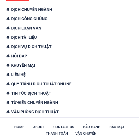
DỊCH CHUYÊN NGÀNH
DỊCH CÔNG CHỨNG
DỊCH LUẬN VĂN
DỊCH TÀI LIỆU
DỊCH VỤ DỊCH THUẬT
HỎI ĐÁP
KHUYẾN MẠI
LIÊN HỆ
QUY TRÌNH DỊCH THUẬT ONLINE
TIN TỨC DỊCH THUẬT
TỪ ĐIỂN CHUYÊN NGÀNH
VĂN PHÒNG DỊCH THUẬT
HOME
ABOUT
CONTACT US
BẢO HÀNH
BẢO MẬT
THANH TOÁN
VẬN CHUYỂN