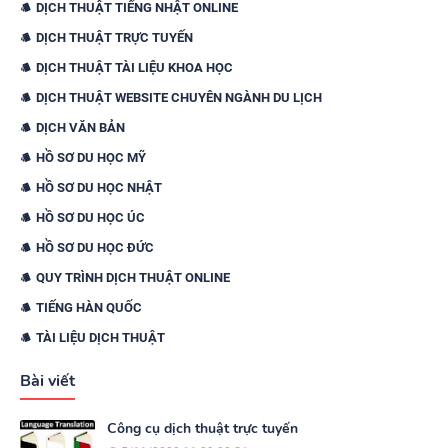
DỊCH THUẬT TIẾNG NHẬT ONLINE
DỊCH THUẬT TRỰC TUYẾN
DỊCH THUẬT TÀI LIỆU KHOA HỌC
DỊCH THUẬT WEBSITE CHUYÊN NGÀNH DU LỊCH
DỊCH VĂN BẢN
HỒ SƠ DU HỌC MỸ
HỒ SƠ DU HỌC NHẬT
HỒ SƠ DU HỌC ÚC
HỒ SƠ DU HỌC ĐỨC
QUY TRÌNH DỊCH THUẬT ONLINE
TIẾNG HÀN QUỐC
TÀI LIỆU DỊCH THUẬT
Bài viết
Công cụ dịch thuật trực tuyến