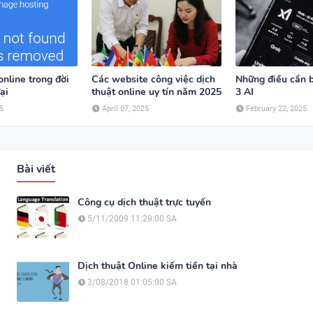
online trong đời
Các website công việc dịch
Những điều cần b
ại
thuật online uy tín năm 2025
3 AI
5
April 07, 2025
February 22, 2025
Bài viết
Công cụ dịch thuật trực tuyến
5/11/2009 11:29:00 SA
Dịch thuật Online kiếm tiền tại nhà
3/08/2018 01:05:00 SA