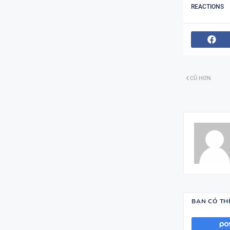
REACTIONS
CŨ HƠN
BẠN CÓ TH