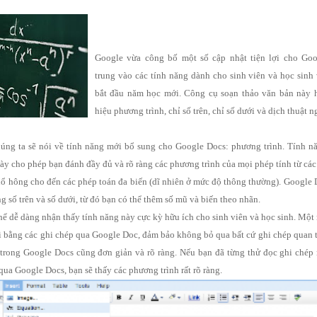
Google vừa công bố một số cập nhật tiện lợi cho Goo
trung vào các tính năng dành cho sinh viên và học sinh
bắt đầu năm học mới. Công cụ soạn thảo văn bản này h
hiệu phương trình, chỉ số trên, chỉ số dưới và dịch thuật 
húng ta sẽ nói về tính năng mới bổ sung cho Google Docs: phương trình. Tính n
này cho phép bạn đánh đầy đủ và rõ ràng các phương trình của mọi phép tính từ các
hổ hông cho đến các phép toán đa biến (dĩ nhiên ở mức độ thông thường). Google
g số trên và số dưới, từ đó bạn có thể thêm số mũ và biến theo nhãn.
hể dễ dàng nhận thấy tính năng này cực kỳ hữu ích cho sinh viên và học sinh. Mộ
ổi bằng các ghi chép qua Google Doc, đảm bảo không bỏ qua bất cứ ghi chép quan 
trong Google Docs cũng đơn giản và rõ ràng. Nếu bạn đã từng thử đọc ghi chép
qua Google Docs, bạn sẽ thấy các phương trình rất rõ ràng.