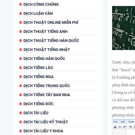
DỊCH CÔNG CHỨNG
DỊCH LUẬN VĂN
DỊCH THUẬT ONLINE MIỄN PHÍ
DỊCH THUẬT TIẾNG ANH
DỊCH THUẬT TIẾNG HÀN QUỐC
DỊCH THUẬT TIẾNG NHẬT
DỊCH TIẾNG HÀN QUỐC
Trước tiên, c
DỊCH TIẾNG LÀO
đơn “Insert” 
DỊCH TIẾNG NGA
lý ở trường p
phép định dạn
DỊCH TIẾNG TRUNG QUỐC
Chúng ta có t
DỊCH TIẾNG TÂY BAN NHA
có thể trao đ
DỊCH TIẾNG ĐỨC
phương trình 
DỊCH TÀI LIỆU
phương trình 
DỊCH TÀI LIỆU KỸ THUẬT
DỊCH TÀI LIỆU Y KHOA