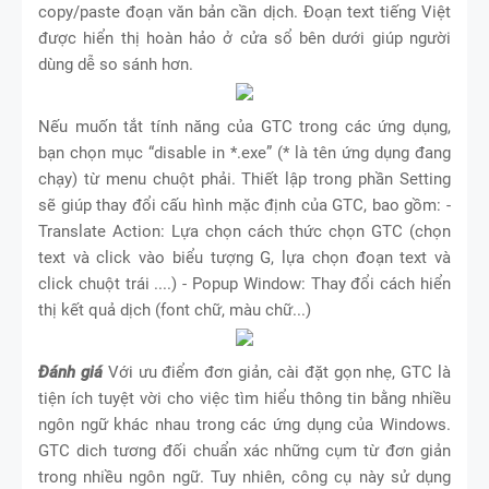
copy/paste đoạn văn bản cần dịch. Đoạn text tiếng Việt
được hiển thị hoàn hảo ở cửa sổ bên dưới giúp người
dùng dễ so sánh hơn.
Nếu muốn tắt tính năng của GTC trong các ứng dụng,
bạn chọn mục “disable in *.exe” (* là tên ứng dụng đang
chạy) từ menu chuột phải. Thiết lập trong phần Setting
sẽ giúp thay đổi cấu hình mặc định của GTC, bao gồm: -
Translate Action: Lựa chọn cách thức chọn GTC (chọn
text và click vào biểu tượng G, lựa chọn đoạn text và
click chuột trái ....) - Popup Window: Thay đổi cách hiển
thị kết quả dịch (font chữ, màu chữ...)
Đánh giá
Với ưu điểm đơn giản, cài đặt gọn nhẹ, GTC là
tiện ích tuyệt vời cho việc tìm hiểu thông tin bằng nhiều
ngôn ngữ khác nhau trong các ứng dụng của Windows.
GTC dich tương đối chuẩn xác những cụm từ đơn giản
trong nhiều ngôn ngữ. Tuy nhiên, công cụ này sử dụng