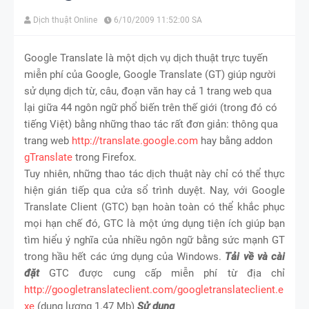
Dịch thuật Online
6/10/2009 11:52:00 SA
Google Translate là một dịch vụ dịch thuật trực tuyến
miễn phí của Google, Google Translate (GT) giúp người
sử dụng dịch từ, câu, đoạn văn hay cả 1 trang web qua
lại giữa 44 ngôn ngữ phổ biến trên thế giới (trong đó có
tiếng Việt) bằng những thao tác rất đơn giản: thông qua
trang web
http://translate.google.com
hay bằng addon
gTranslate
trong Firefox.
Tuy nhiên, những thao tác dịch thuật này chỉ có thể thực
hiện gián tiếp qua cửa sổ trình duyệt. Nay, với Google
Translate Client (GTC) bạn hoàn toàn có thể khắc phục
mọi hạn chế đó, GTC là một ứng dụng tiện ích giúp bạn
tìm hiểu ý nghĩa của nhiều ngôn ngữ bằng sức mạnh GT
trong hầu hết các ứng dụng của Windows.
Tải về và cài
đặt
GTC được cung cấp miễn phí từ địa chỉ
http://googletranslateclient.com/googletranslateclient.e
xe
(dung lượng 1.47 Mb)
Sử dụng