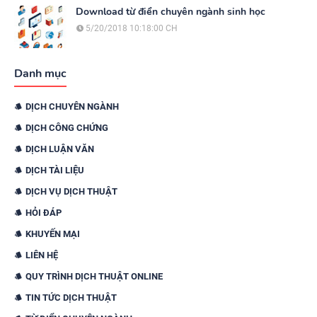
Download từ điển chuyên ngành sinh học
5/20/2018 10:18:00 CH
Danh mục
DỊCH CHUYÊN NGÀNH
DỊCH CÔNG CHỨNG
DỊCH LUẬN VĂN
DỊCH TÀI LIỆU
DỊCH VỤ DỊCH THUẬT
HỎI ĐÁP
KHUYẾN MẠI
LIÊN HỆ
QUY TRÌNH DỊCH THUẬT ONLINE
TIN TỨC DỊCH THUẬT