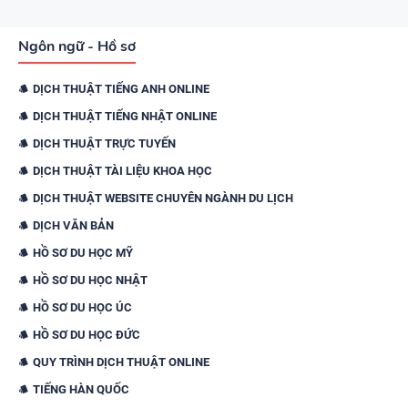
Ngôn ngữ - Hồ sơ
DỊCH THUẬT TIẾNG ANH ONLINE
DỊCH THUẬT TIẾNG NHẬT ONLINE
DỊCH THUẬT TRỰC TUYẾN
DỊCH THUẬT TÀI LIỆU KHOA HỌC
DỊCH THUẬT WEBSITE CHUYÊN NGÀNH DU LỊCH
DỊCH VĂN BẢN
HỒ SƠ DU HỌC MỸ
HỒ SƠ DU HỌC NHẬT
HỒ SƠ DU HỌC ÚC
HỒ SƠ DU HỌC ĐỨC
QUY TRÌNH DỊCH THUẬT ONLINE
TIẾNG HÀN QUỐC