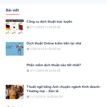
Bài viết
Công cụ dịch thuật trực tuyến
5/11/2009 11:29:00 SA
Dịch thuật Online kiếm tiền tại nhà
3/08/2018 01:05:00 SA
Phần mềm dịch thuật nào tốt nhất?
5/11/2009 08:34:00 SA
Thuật ngữ tiếng Anh chuyên ngành Kinh doanh-
Thương mại - Bán lẻ
11/15/2019 10:50:00 CH