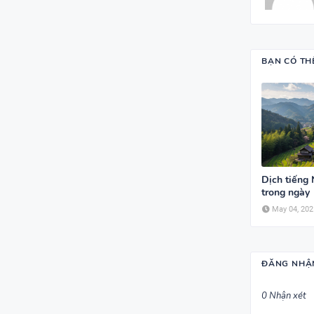
BẠN CÓ TH
Dịch tiếng
trong ngày
May 04, 202
ĐĂNG NHẬ
0 Nhận xét