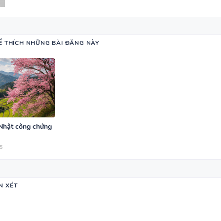
Ể THÍCH NHỮNG BÀI ĐĂNG NÀY
 Nhật công chứng
5
N XÉT