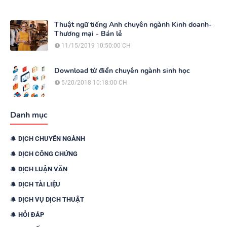
Thuật ngữ tiếng Anh chuyên ngành Kinh doanh-
Thương mại - Bán lẻ
11/15/2019 10:50:00 CH
Download từ điển chuyên ngành sinh học
5/20/2018 10:18:00 CH
Danh mục
DỊCH CHUYÊN NGÀNH
DỊCH CÔNG CHỨNG
DỊCH LUẬN VĂN
DỊCH TÀI LIỆU
DỊCH VỤ DỊCH THUẬT
HỎI ĐÁP