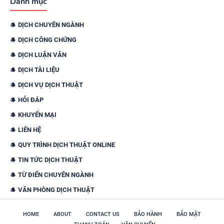
Danh mục
DỊCH CHUYÊN NGÀNH
DỊCH CÔNG CHỨNG
DỊCH LUẬN VĂN
DỊCH TÀI LIỆU
DỊCH VỤ DỊCH THUẬT
HỎI ĐÁP
KHUYẾN MẠI
LIÊN HỆ
QUY TRÌNH DỊCH THUẬT ONLINE
TIN TỨC DỊCH THUẬT
TỪ ĐIỂN CHUYÊN NGÀNH
VĂN PHÒNG DỊCH THUẬT
HOME
ABOUT
CONTACT US
BẢO HÀNH
BẢO MẬT