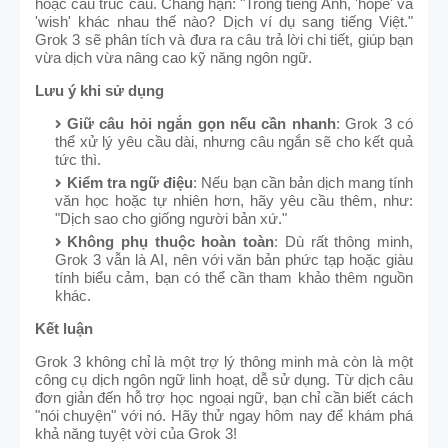
hoặc cấu trúc câu. Chẳng hạn: "Trong tiếng Anh, 'hope' và
'wish' khác nhau thế nào? Dịch ví dụ sang tiếng Việt."
Grok 3 sẽ phân tích và đưa ra câu trả lời chi tiết, giúp bạn
vừa dịch vừa nâng cao kỹ năng ngôn ngữ.
Lưu ý khi sử dụng
Giữ câu hỏi ngắn gọn nếu cần nhanh
: Grok 3 có
thể xử lý yêu cầu dài, nhưng câu ngắn sẽ cho kết quả
tức thì.
Kiểm tra ngữ điệu
: Nếu bạn cần bản dịch mang tính
văn học hoặc tự nhiên hơn, hãy yêu cầu thêm, như:
"Dịch sao cho giống người bản xứ."
Không phụ thuộc hoàn toàn
: Dù rất thông minh,
Grok 3 vẫn là AI, nên với văn bản phức tạp hoặc giàu
tính biểu cảm, bạn có thể cần tham khảo thêm nguồn
khác.
Kết luận
Grok 3 không chỉ là một trợ lý thông minh mà còn là một
công cụ dịch ngôn ngữ linh hoạt, dễ sử dụng. Từ dịch câu
đơn giản đến hỗ trợ học ngoại ngữ, bạn chỉ cần biết cách
"nói chuyện" với nó. Hãy thử ngay hôm nay để khám phá
khả năng tuyệt vời của Grok 3!