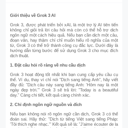
Giới thiệu về Grok 3 AI
Grok 3, được phát triển bởi xAI, là một trợ lý AI tiên tiến
không chỉ giỏi trả lời câu hỏi mà còn có thể hỗ trợ dịch
ngôn ngữ một cách hiệu quả. Nếu bạn cần dịch một câu,
đoạn văn, hay thậm chí chỉ muốn hiểu rõ nghĩa của một
từ, Grok 3 có thể trở thành công cụ đắc lực. Dưới đây là
hướng dẫn từng bước để sử dụng Grok 3 cho mục đích
dịch thuật.
1. Đặt câu hỏi rõ ràng về nhu cầu dịch
Grok 3 hoạt động tốt nhất khi bạn cung cấp yêu cầu cụ
thể. Ví dụ, thay vì chỉ nói "Dịch sang tiếng Anh", hãy viết
đầy đủ: "Dịch câu này sang tiếng Anh: 'Hôm nay là một
ngày đẹp trời.'" Grok 3 sẽ trả lời: "Today is a beautiful
day." Càng chi tiết, kết quả càng chính xác.
2. Chỉ định ngôn ngữ nguồn và đích
Nếu bạn không nói rõ ngôn ngữ cần dịch, Grok 3 có thể
đoán sai. Hãy thử: "Dịch từ tiếng Việt sang tiếng Pháp:
'Tôi thích nghe nhạc.'" Kết quả sẽ là: "J’aime écouter de la