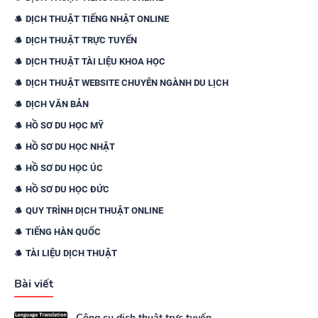
DỊCH THUẬT TIẾNG NHẬT ONLINE
DỊCH THUẬT TRỰC TUYẾN
DỊCH THUẬT TÀI LIỆU KHOA HỌC
DỊCH THUẬT WEBSITE CHUYÊN NGÀNH DU LỊCH
DỊCH VĂN BẢN
HỒ SƠ DU HỌC MỸ
HỒ SƠ DU HỌC NHẬT
HỒ SƠ DU HỌC ÚC
HỒ SƠ DU HỌC ĐỨC
QUY TRÌNH DỊCH THUẬT ONLINE
TIẾNG HÀN QUỐC
TÀI LIỆU DỊCH THUẬT
Bài viết
Công cụ dịch thuật trực tuyến