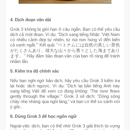
4. Dịch đoạn văn dài
Grok 3 không bị giới hạn ở câu ngắn. Bạn có thể yêu cầu
dịch cả một đoạn. Ví dụ: "Dịch sang tiếng Nhật: 'Việt Nam
có nhiều cảnh đẹp tự nhiên, từ núi non hùng vĩ đến biển
cả xanh ngắt.'" Kết quả: "
ベトナムには自然の美しい景色
がたくさんあり、雄大な山々から青々とした海まであり
" Hãy đảm bảo đoạn văn của bạn rõ ràng để tránh
ます。
nhầm lẫn.
5. Kiểm tra độ chính xác
Nếu bạn nghi ngờ bản dịch, hãy yêu cầu Grok 3 kiểm tra
lại hoặc dịch ngược. Ví dụ: "Dịch lại bản tiếng Anh này
sang tiếng Việt để xem có đúng không: 'The river flows
gently through the village.'" Grok 3 sẽ dịch: "Dòng sông
chảy nhẹ nhàng qua ngôi làng," và bạn có thể so sánh với
ý gốc.
6. Dùng Grok 3 để học ngôn ngữ
Ngoài việc dịch, bạn có thể nhờ Grok 3 giải thích từ vựng