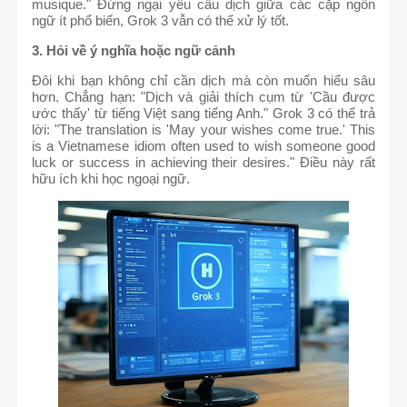
musique." Đừng ngại yêu cầu dịch giữa các cặp ngôn
ngữ ít phổ biến, Grok 3 vẫn có thể xử lý tốt.
3. Hỏi về ý nghĩa hoặc ngữ cảnh
Đôi khi bạn không chỉ cần dịch mà còn muốn hiểu sâu
hơn. Chẳng hạn: "Dịch và giải thích cụm từ 'Cầu được
ước thấy' từ tiếng Việt sang tiếng Anh." Grok 3 có thể trả
lời: "The translation is 'May your wishes come true.' This
is a Vietnamese idiom often used to wish someone good
luck or success in achieving their desires." Điều này rất
hữu ích khi học ngoại ngữ.