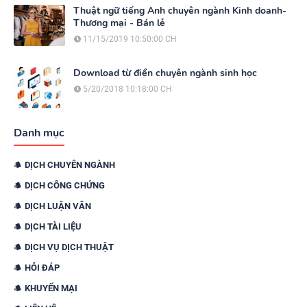
Thuật ngữ tiếng Anh chuyên ngành Kinh doanh-
Thương mại - Bán lẻ
11/15/2019 10:50:00 CH
Download từ điển chuyên ngành sinh học
5/20/2018 10:18:00 CH
Danh mục
DỊCH CHUYÊN NGÀNH
DỊCH CÔNG CHỨNG
DỊCH LUẬN VĂN
DỊCH TÀI LIỆU
DỊCH VỤ DỊCH THUẬT
HỎI ĐÁP
KHUYẾN MẠI