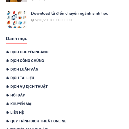
Download từ điển chuyên ngành sinh học
5/20/2018 10:18:00 CH
Danh mục
DỊCH CHUYÊN NGÀNH
DỊCH CÔNG CHỨNG
DỊCH LUẬN VĂN
DỊCH TÀI LIỆU
DỊCH VỤ DỊCH THUẬT
HỎI ĐÁP
KHUYẾN MẠI
LIÊN HỆ
QUY TRÌNH DỊCH THUẬT ONLINE