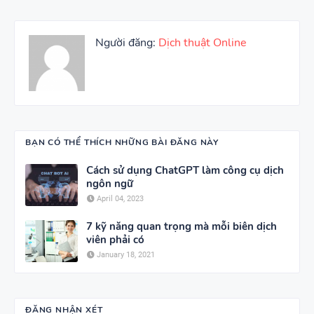
Người đăng:
Dịch thuật Online
BẠN CÓ THỂ THÍCH NHỮNG BÀI ĐĂNG NÀY
Cách sử dụng ChatGPT làm công cụ dịch
ngôn ngữ
April 04, 2023
7 kỹ năng quan trọng mà mỗi biên dịch
viên phải có
January 18, 2021
ĐĂNG NHẬN XÉT