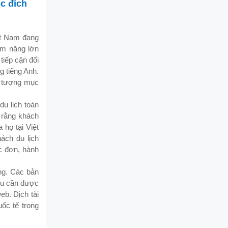
c đích
ệt Nam đang
ềm năng lớn
tiếp cận đối
g tiếng Anh.
i tượng mục
u lịch toàn
o rằng khách
 họ tại Việt
ách du lịch
ực đơn, hành
ng. Các bản
iệu cần được
eb. Dịch tài
uốc tế trong