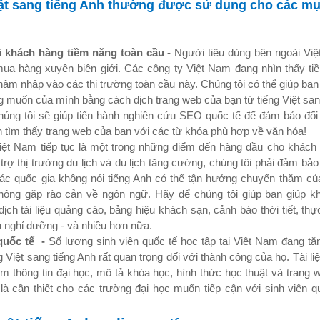
ật sang tiếng Anh thường được sử dụng cho các mụ
ới khách hàng tiềm năng toàn cầu -
Người tiêu dùng bên ngoài Vi
mua hàng xuyên biên giới. Các công ty Việt Nam đang nhìn thấy ti
thâm nhập vào các thị trường toàn cầu này. Chúng tôi có thể giúp bạn 
muốn của mình bằng cách dịch trang web của bạn từ tiếng Việt san
chúng tôi sẽ giúp tiến hành nghiên cứu SEO quốc tế để đảm bảo đố
n tìm thấy trang web của bạn với các từ khóa phù hợp về văn hóa!
iệt Nam tiếp tục là một trong những điểm đến hàng đầu cho khách d
trợ thị trường du lịch và du lịch tăng cường, chúng tôi phải đảm bả
các quốc gia không nói tiếng Anh có thể tận hưởng chuyến thăm của
ng gặp rào cản về ngôn ngữ. Hãy để chúng tôi giúp bạn giúp kh
ịch tài liệu quảng cáo, bảng hiệu khách sạn, cảnh báo thời tiết, th
iệu nghỉ dưỡng - và nhiều hơn nữa.
quốc tế -
Số lượng sinh viên quốc tế học tập tại Việt Nam đang tă
ng Việt sang tiếng Anh rất quan trọng đối với thành công của họ. Tài l
m thông tin đại học, mô tả khóa học, hình thức học thuật và trang w
hị là cần thiết cho các trường đại học muốn tiếp cận với sinh viên q