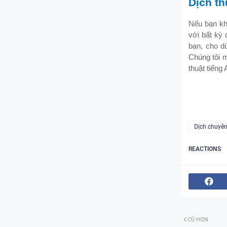
Dịch th
Nếu bạn kh
với bất kỳ 
bạn, cho dù
Chúng tôi m
thuật tiếng
Dịch chuyê
REACTIONS
CŨ HƠN