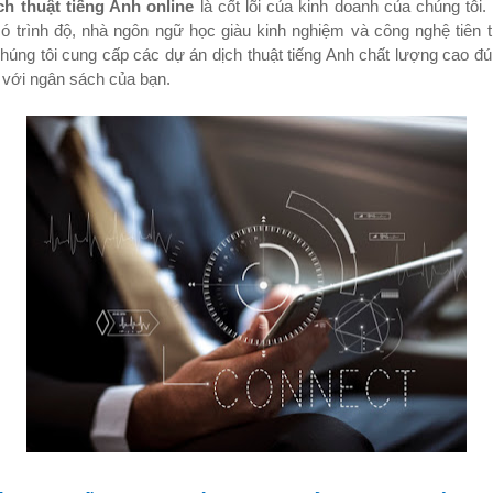
ch thuật tiếng Anh online
là cốt lõi của kinh doanh của chúng tôi.
ó trình độ, nhà ngôn ngữ học giàu kinh nghiệm và công nghệ tiên t
chúng tôi cung cấp các dự án dịch thuật tiếng Anh chất lượng cao đú
 với ngân sách của bạn.