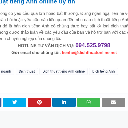
uật tiếng Anh online uy tín
ông có yêu cầu quá lớn hoặc bất thường. Đừng ngần ngại liên hệ vớ
câu hỏi hoặc yêu cầu nào liên quan đến nhu cầu dịch thuật tiếng An
 đó là bản dịch tiếng Anh có chứng thực hay bất kỳ loại dịch thu
ong được thảo luận về các yêu cầu của bạn và hỗ trợ bạn với các 
 Anh chuyên nghiệp của chúng tôi.
094.525.9798
HOTLINE TƯ VẤN DỊCH VỤ:
Gửi email cho chúng tôi:
lienhe@dichthuatonline.net
n ngành
Dịch thuật
Dịch thuật tiếng Anh online
Dịch tiếng Anh