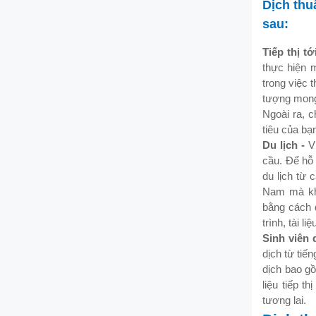
Dịch thu
sau:
Tiếp thị t
thực hiện 
trong việc 
tượng mong 
Ngoài ra, 
tiêu của bạ
Du lịch -
V
cầu. Để hỗ 
du lịch từ 
Nam mà khô
bằng cách d
trình, tài l
Sinh viên 
dịch từ tiế
dịch bao gồ
liệu tiếp t
tương lai.