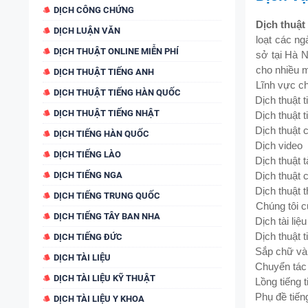
DỊCH CÔNG CHỨNG
Dịch thuật
DỊCH LUẬN VĂN
loạt các ng
DỊCH THUẬT ONLINE MIỄN PHÍ
sở tại Hà N
cho nhiều 
DỊCH THUẬT TIẾNG ANH
Lĩnh vực c
DỊCH THUẬT TIẾNG HÀN QUỐC
Dịch thuật t
·
DỊCH THUẬT TIẾNG NHẬT
Dịch thuật 
·
Dịch thuật 
·
DỊCH TIẾNG HÀN QUỐC
Dịch video
·
DỊCH TIẾNG LÀO
Dịch thuật t
·
DỊCH TIẾNG NGA
Dịch thuật
·
Dịch thuật 
·
DỊCH TIẾNG TRUNG QUỐC
Chúng tôi c
DỊCH TIẾNG TÂY BAN NHA
Dịch tài liệ
·
Dịch thuật 
·
DỊCH TIẾNG ĐỨC
Sắp chữ và 
·
DỊCH TÀI LIỆU
Chuyển tác 
·
DỊCH TÀI LIỆU KỸ THUẬT
Lồng tiếng 
·
Phụ đề tiến
·
DỊCH TÀI LIỆU Y KHOA