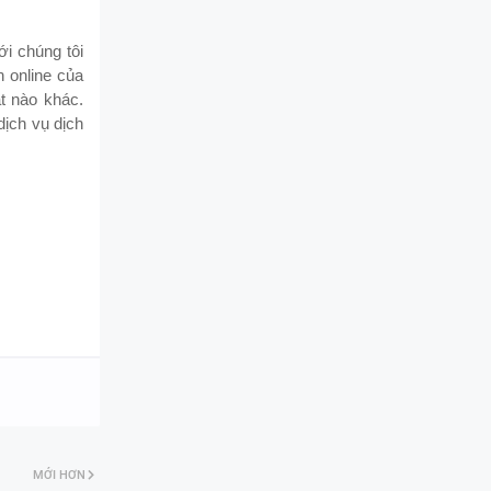
i chúng tôi
h online của
ật nào khác.
dịch vụ dịch
MỚI HƠN