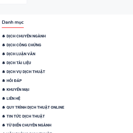
Danh mục
DỊCH CHUYÊN NGÀNH
DỊCH CÔNG CHỨNG
DỊCH LUẬN VĂN
DỊCH TÀI LIỆU
DỊCH VỤ DỊCH THUẬT
HỎI ĐÁP
KHUYẾN MẠI
LIÊN HỆ
QUY TRÌNH DỊCH THUẬT ONLINE
TIN TỨC DỊCH THUẬT
TỪ ĐIỂN CHUYÊN NGÀNH