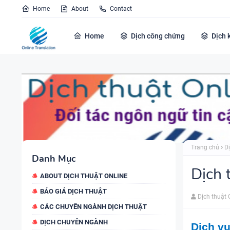
Home
About
Contact
Home
Dịch công chứng
Dịch 
Trang chủ
D
Danh Mục
Dịch 
ABOUT DỊCH THUẬT ONLINE
BÁO GIÁ DỊCH THUẬT
Dịch thuật 
CÁC CHUYÊN NGÀNH DỊCH THUẬT
DỊCH CHUYÊN NGÀNH
Dịch vụ