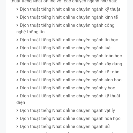
thuật tiếng Nhật online với các chuyên ngành như sau:
Dịch thuật tiếng Nhật online chuyên ngành kỹ thuật
Dịch thuật tiếng Nhật online chuyên ngành kinh tế
Dịch thuật tiếng Nhật online chuyên ngành công
nghệ thông tin
Dịch thuật tiếng Nhật online chuyên ngành tin học
Dịch thuật tiếng Nhật online chuyên ngành luật
Dịch thuật tiếng Nhật online chuyên ngành toán học
Dịch thuật tiếng Nhật online chuyên ngành xây dựng
Dịch thuật tiếng Nhật online chuyên ngành kế toán
Dịch thuật tiếng Nhật online chuyên ngành sinh học
Dịch thuật tiếng Nhật online chuyên ngành y học
Dịch thuật tiếng Nhật online chuyên ngành kỹ thuật
điện
Dịch thuật tiếng Nhật online chuyên ngành vật lý
Dịch thuật tiếng Nhật online chuyên ngành hóa học
Dịch thuật tiếng Nhật online chuyên ngành Sử