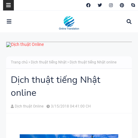
Trang chủ
Dịch thuật tiếng Nhật
Dịch thuật tiếng Nhật online
Dịch thuật tiếng Nhật
online
Dịch thuật Online
3/15/2018 04:41:00 CH