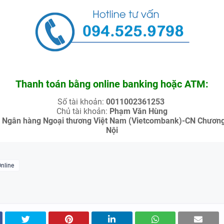
Thanh toán bằng online banking hoặc ATM:
Số tài khoản:
0011002361253
Chủ tài khoản:
Phạm Văn Hùng
:
Ngân hàng Ngoại thương Việt Nam (Vietcombank)-CN Chươn
Nội
Online