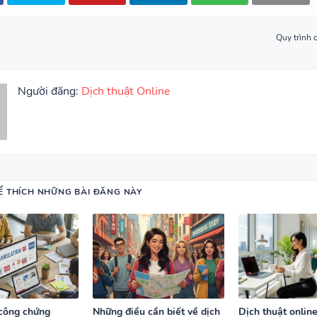
Quy trình 
Người đăng:
Dịch thuật Online
Ể THÍCH NHỮNG BÀI ĐĂNG NÀY
 công chứng
Những điều cần biết về dịch
Dịch thuật online