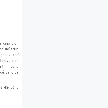
à giao dịch
 có thể thực
goài xu thế
ịch vụ dịch
á trình cung
 dễ dàng và
ôi? Hãy cùng