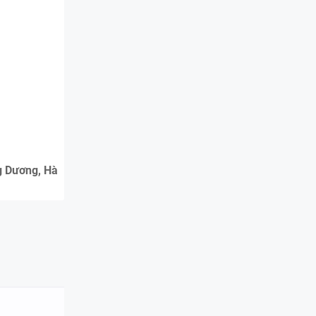
g Dương, Hà