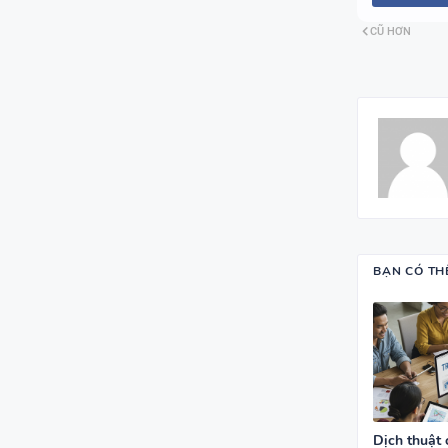
CŨ HƠN
BẠN CÓ TH
Dịch thuật