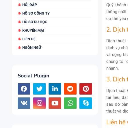
Quý khách c
HỎI ĐÁP
thống nhất 
HỒ SƠ CÔNG TY
có thể yêu 
HỒ SƠ DU HỌC
2. Dịch 
KHUYẾN MẠI
LIÊN HỆ
Dịch thuật
dịch vụ chấ
NGÔN NGỮ
và cộng tác
chúng tôi 
nhanh.
Social Plugin
3. Dịch
Dịch thuật 
tài liệu, đ
sau đó bàn
thuật và dị
Liên hệ 