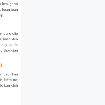
 liên lạc và
ệp hoàn toàn
ợp.
ằm cung cấp
gũ nhân viên
n nay, do đó
g thời gian
ất
hư tiếp nhận
h, kiểm tra,
ác bản dịch