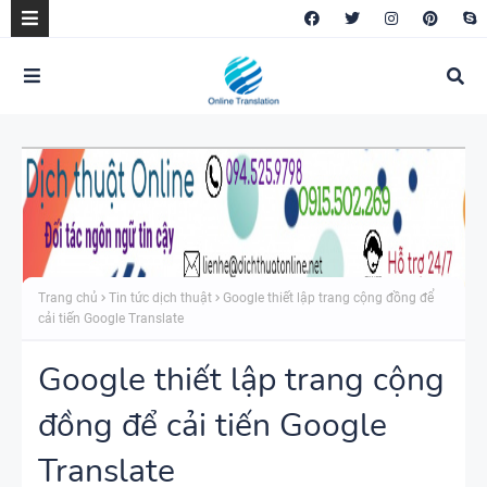
Trang chủ
Tin tức dịch thuật
Google thiết lập trang cộng đồng để
cải tiến Google Translate
Google thiết lập trang cộng
đồng để cải tiến Google
Translate