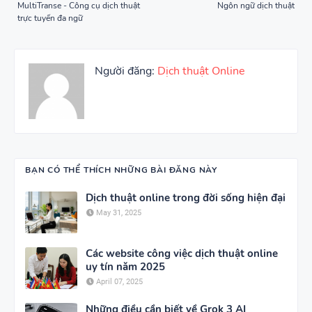
MultiTranse - Công cụ dịch thuật
Ngôn ngữ dịch thuật
trực tuyến đa ngữ
Người đăng:
Dịch thuật Online
BẠN CÓ THỂ THÍCH NHỮNG BÀI ĐĂNG NÀY
Dịch thuật online trong đời sống hiện đại
May 31, 2025
Các website công việc dịch thuật online
uy tín năm 2025
April 07, 2025
Những điều cần biết về Grok 3 AI