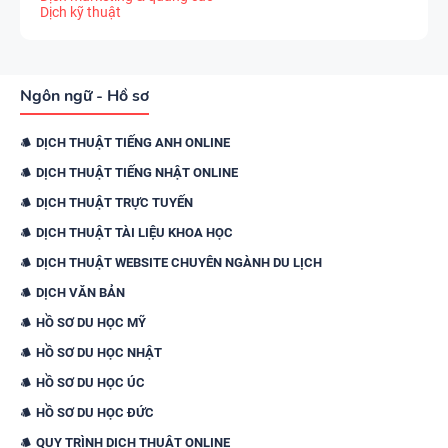
Dịch kỹ thuật
Ngôn ngữ - Hồ sơ
DỊCH THUẬT TIẾNG ANH ONLINE
DỊCH THUẬT TIẾNG NHẬT ONLINE
DỊCH THUẬT TRỰC TUYẾN
DỊCH THUẬT TÀI LIỆU KHOA HỌC
DỊCH THUẬT WEBSITE CHUYÊN NGÀNH DU LỊCH
DỊCH VĂN BẢN
HỒ SƠ DU HỌC MỸ
HỒ SƠ DU HỌC NHẬT
HỒ SƠ DU HỌC ÚC
HỒ SƠ DU HỌC ĐỨC
QUY TRÌNH DỊCH THUẬT ONLINE