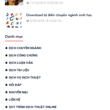
11/15/2019 10:50:00 CH
Download từ điển chuyên ngành sinh học
5/20/2018 10:18:00 CH
Danh mục
DỊCH CHUYÊN NGÀNH
DỊCH CÔNG CHỨNG
DỊCH LUẬN VĂN
DỊCH TÀI LIỆU
DỊCH VỤ DỊCH THUẬT
HỎI ĐÁP
KHUYẾN MẠI
LIÊN HỆ
QUY TRÌNH DỊCH THUẬT ONLINE