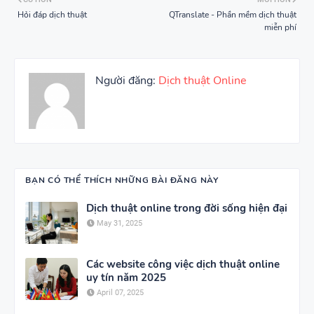
Hỏi đáp dịch thuật
QTranslate - Phần mềm dịch thuật
miễn phí
Người đăng:
Dịch thuật Online
BẠN CÓ THỂ THÍCH NHỮNG BÀI ĐĂNG NÀY
Dịch thuật online trong đời sống hiện đại
May 31, 2025
Các website công việc dịch thuật online
uy tín năm 2025
April 07, 2025