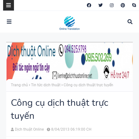
Trang chủ
Tin tức dịch thuật
Công cụ dịch thuật trực tuyến
Công cụ dịch thuật trực
tuyến
Dịch thuật Online
8/04/2013 06:19:00 CH