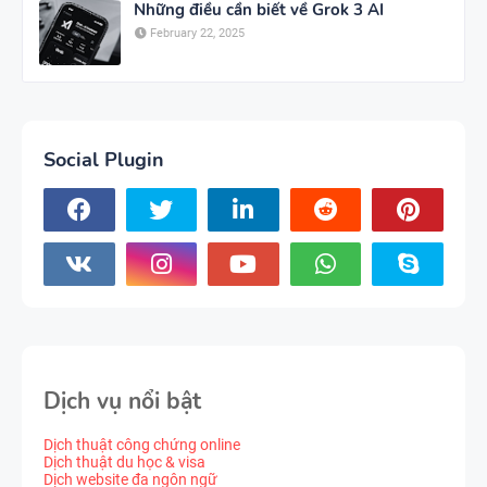
Những điều cần biết về Grok 3 AI
February 22, 2025
Social Plugin
Dịch vụ nổi bật
Dịch thuật công chứng online
Dịch thuật du học & visa
Dịch website đa ngôn ngữ