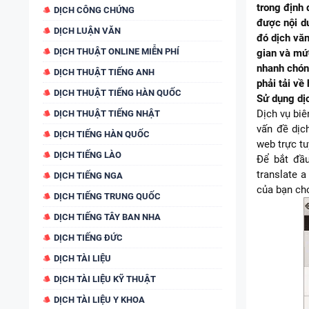
trong định 
DỊCH CÔNG CHỨNG
được nội du
DỊCH LUẬN VĂN
đó dịch văn
DỊCH THUẬT ONLINE MIỄN PHÍ
gian và mức
nhanh chón
DỊCH THUẬT TIẾNG ANH
phải tải về
DỊCH THUẬT TIẾNG HÀN QUỐC
Sử dụng dịc
Dịch vụ biê
DỊCH THUẬT TIẾNG NHẬT
vấn đề dịc
DỊCH TIẾNG HÀN QUỐC
web trực tu
DỊCH TIẾNG LÀO
Để bắt đầ
translate a
DỊCH TIẾNG NGA
của bạn ch
DỊCH TIẾNG TRUNG QUỐC
DỊCH TIẾNG TÂY BAN NHA
DỊCH TIẾNG ĐỨC
DỊCH TÀI LIỆU
DỊCH TÀI LIỆU KỸ THUẬT
DỊCH TÀI LIỆU Y KHOA