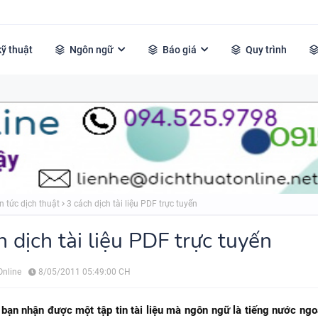
kỹ thuật
Ngôn ngữ
Báo giá
Quy trình
n tức dịch thuật
3 cách dịch tài liệu PDF trực tuyến
h dịch tài liệu PDF trực tuyến
Online
8/05/2011 05:49:00 CH
 bạn nhận được một tập tin tài liệu mà ngôn ngữ là tiếng nước ngo