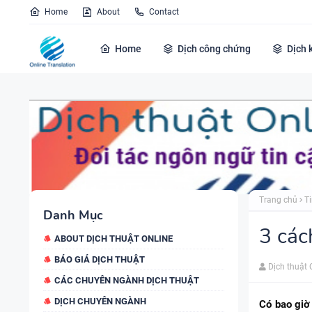
Home
About
Contact
Home
Dịch công chứng
Dịch 
Trang chủ
Ti
Danh Mục
3 các
ABOUT DỊCH THUẬT ONLINE
BÁO GIÁ DỊCH THUẬT
Dịch thuật 
CÁC CHUYÊN NGÀNH DỊCH THUẬT
DỊCH CHUYÊN NGÀNH
Có bao giờ