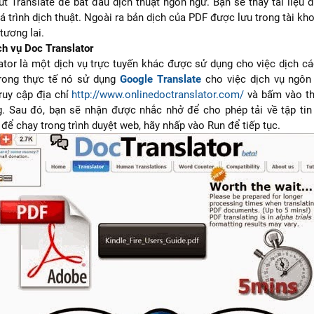
t Translate để bắt đầu dịch thuật ngôn ngữ. Bạn sẽ thấy tài liệu 
á trình dịch thuật. Ngoài ra bản dịch của PDF được lưu trong tài k
tương lai.
ch vụ Doc Translator
tor là một dịch vụ trực tuyến khác được sử dụng cho việc dịch các
Trong thực tế nó sử dụng
Google Translate
cho việc dịch vụ ngôn
ruy cập địa chỉ
http://www.onlinedoctranslator.com/
và bấm vào th
g. Sau đó, bạn sẽ nhận được nhắc nhở để cho phép tải về tập tin
 để chạy trong trình duyệt web, hãy nhấp vào Run để tiếp tục.