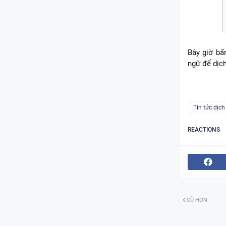
Bây giờ bấ
ngữ để dịch
Tin tức dịch
REACTIONS
CŨ HƠN