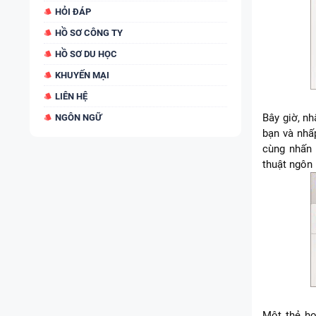
HỎI ĐÁP
HỒ SƠ CÔNG TY
HỒ SƠ DU HỌC
KHUYẾN MẠI
LIÊN HỆ
Bây giờ, nh
NGÔN NGỮ
bạn và nhấ
cùng nhấn 
thuật ngôn
Một thẻ ho