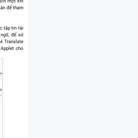
dịch một khi
hoản để tham
 tập tin tài
 ngữ, để sử
ẻ Translate
 Applet cho