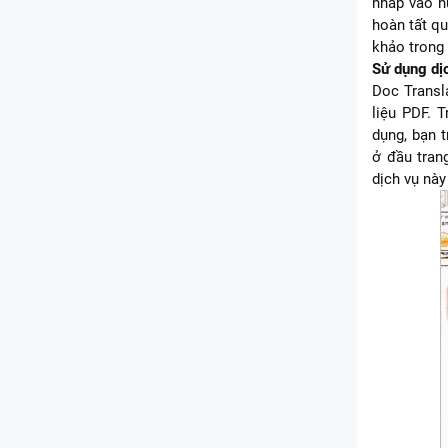
nhấp vào nú
hoàn tất qu
khảo trong 
Sử dụng dị
Doc Transla
liệu PDF. 
dụng, bạn t
ở đầu tran
dịch vụ này