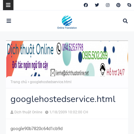
Trang chủ
googlehostedservice.html
googlehostedservice.html
Dịch thuật Online
1/18/2009 10:02:00 CH
google90b7820c64d1cb9d