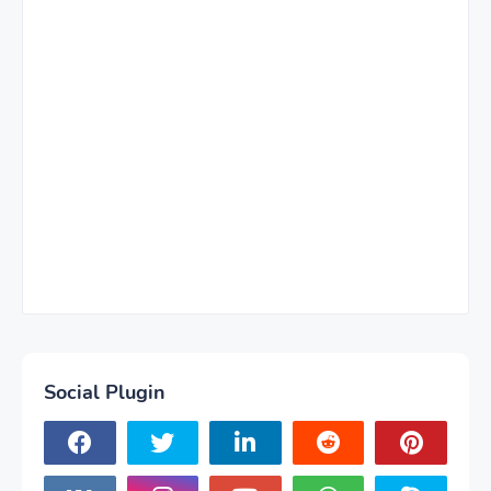
Social Plugin