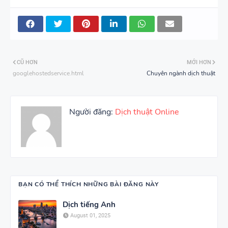
CŨ HƠN
MỚI HƠN
googlehostedservice.html
Chuyên ngành dịch thuật
Người đăng:
Dịch thuật Online
BẠN CÓ THỂ THÍCH NHỮNG BÀI ĐĂNG NÀY
Dịch tiếng Anh
August 01, 2025