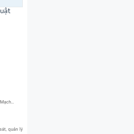
huật
n Mạch…
sát, quản lý