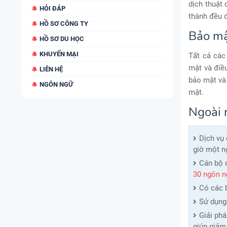
dịch thuật
HỎI ĐÁP
thành đều đ
HỒ SƠ CÔNG TY
Bảo mậ
HỒ SƠ DU HỌC
KHUYẾN MẠI
Tất cả các
mật và điều
LIÊN HỆ
bảo mật và
NGÔN NGỮ
mật.
Ngoài r
Dịch vụ 
giờ một n
Cán bộ 
30 ngôn n
Có các b
Sử dụng 
Giải ph
giúp giảm