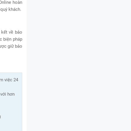
Online hoàn
 quý khách.
 kết về bảo
ác biện pháp
ược giữ bảo
àm việc 24
 với hơn
g