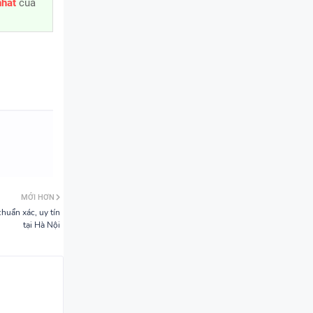
nhất
của
MỚI HƠN
huẩn xác, uy tín
tại Hà Nội