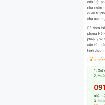
của luật ph
như ngôn n
quan tư ph
cho các mụ
Để đảm bảo
phòng Hà N
pháp lý về
các văn bả
hình thức, 
Liên hệ 
1. Gửi
2. Hoặ
09
nhận tậ
3. Hoặ