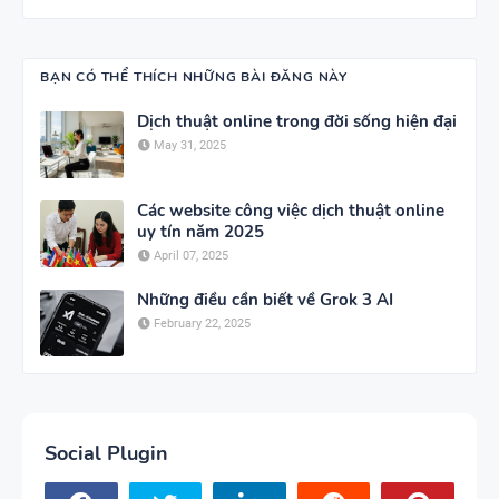
BẠN CÓ THỂ THÍCH NHỮNG BÀI ĐĂNG NÀY
Dịch thuật online trong đời sống hiện đại
May 31, 2025
Các website công việc dịch thuật online
uy tín năm 2025
April 07, 2025
Những điều cần biết về Grok 3 AI
February 22, 2025
Social Plugin