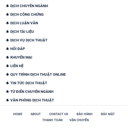
DỊCH CHUYÊN NGÀNH
DỊCH CÔNG CHỨNG
DỊCH LUẬN VĂN
DỊCH TÀI LIỆU
DỊCH VỤ DỊCH THUẬT
HỎI ĐÁP
KHUYẾN MẠI
LIÊN HỆ
QUY TRÌNH DỊCH THUẬT ONLINE
TIN TỨC DỊCH THUẬT
TỪ ĐIỂN CHUYÊN NGÀNH
VĂN PHÒNG DỊCH THUẬT
HOME
ABOUT
CONTACT US
BẢO HÀNH
BẢO MẬT
THANH TOÁN
VẬN CHUYỂN