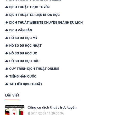
DỊCH THUẬT TRỰC TUYẾN
DỊCH THUẬT TÀI LIỆU KHOA HỌC
DỊCH THUẬT WEBSITE CHUYÊN NGÀNH DU LỊCH
DỊCH VĂN BẢN
HỒ SƠ DU HỌC MỸ
HỒ SƠ DU HỌC NHẬT
HỒ SƠ DU HỌC ÚC
HỒ SƠ DU HỌC ĐỨC
QUY TRÌNH DỊCH THUẬT ONLINE
TIẾNG HÀN QUỐC
TÀI LIỆU DỊCH THUẬT
Bài viết
Công cụ dịch thuật trực tuyến
5/11/2009 11:29:00 SA